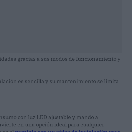
idades gracias a sus modos de funcionamiento y
alación es sencilla y su mantenimiento se limita
onsumo con luz LED ajustable y mando a
nvierte en una opción ideal para cualquier
e es el
montaje con un vídeo de instalación paso