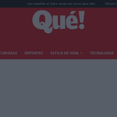
Una española en Suiza revela sus trucos para refre...
Récord de vacantes sin cubri
CURIOSAS
DEPORTES
ESTILO DE VIDA
TECNOLOGÍA