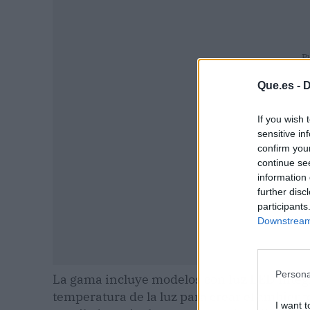
P
Que.es -
D
If you wish 
sensitive in
confirm you
continue se
information 
further disc
participants
Downstream 
Persona
La gama incluye modelos con
luz LED
integ
temperatura de la luz para crear el ambien
I want t