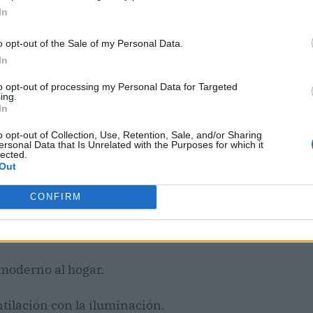
a para controlar cómodamente todas sus
In
ación.
o opt-out of the Sale of my Personal Data.
techo que se adaptan a diferentes estilos y
In
stilizadas o moderno de líneas limpias y aspas
to opt-out of processing my Personal Data for Targeted
 en el hogar.
ing.
In
ente el
consumo
de energía en comparación
o opt-out of Collection, Use, Retention, Sale, and/or Sharing
ersonal Data that Is Unrelated with the Purposes for which it
lected.
Out
revienen la acumulación de calor.
CONFIRM
atura ambiente adecuada en verano,
moderno al hogar.
ilación con la iluminación.