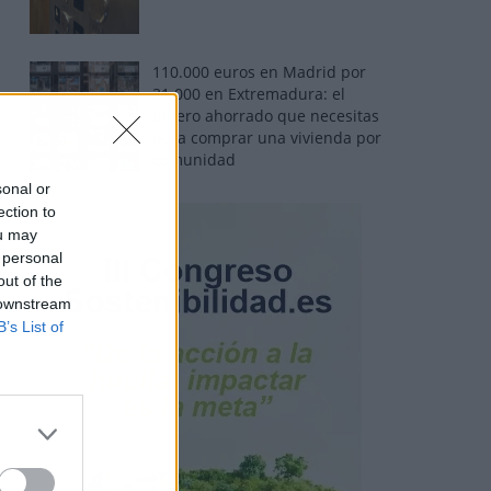
110.000 euros en Madrid por
31.000 en Extremadura: el
dinero ahorrado que necesitas
para comprar una vivienda por
comunidad
sonal or
ection to
ou may
 personal
out of the
 downstream
B’s List of