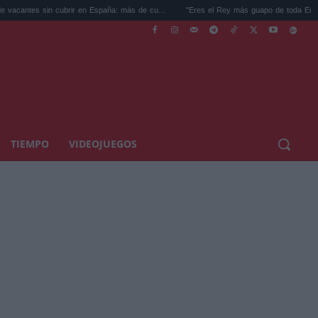
r en España: más de cu...
"Eres el Rey más guapo de toda Europa": El vídeo d...
TIEMPO
VIDEOJUEGOS