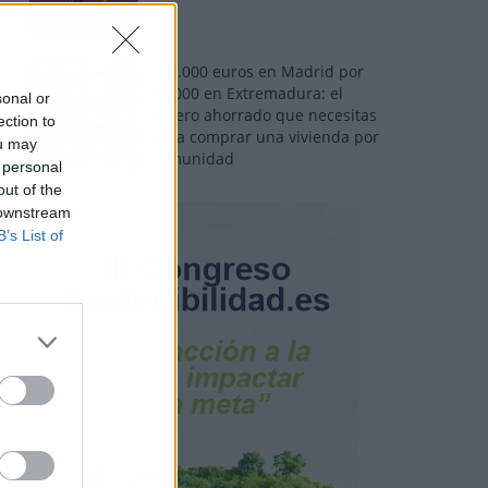
110.000 euros en Madrid por
31.000 en Extremadura: el
sonal or
dinero ahorrado que necesitas
ection to
para comprar una vivienda por
ou may
comunidad
 personal
out of the
 downstream
B’s List of