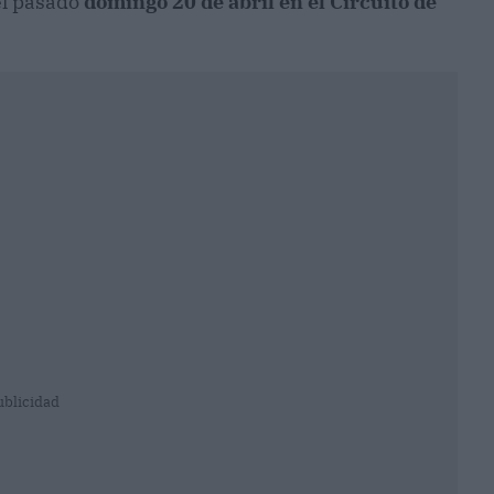
el pasado
domingo 20 de abril en el Circuito de
ublicidad