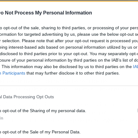
o Not Process My Personal Information
to opt-out of the sale, sharing to third parties, or processing of your per
formation for targeted advertising by us, please use the below opt-out s
r selection. Please note that after your opt-out request is processed y
eing interest-based ads based on personal information utilized by us or
disclosed to third parties prior to your opt-out. You may separately opt-
losure of your personal information by third parties on the IAB’s list of
. This information may also be disclosed by us to third parties on the
IA
podios, sino también transformar realidades:
Participants
that may further disclose it to other third parties.
eportes de motor
y
donar los beneficios de
onstrucción de escuelas en países en desarrollo
.
l Data Processing Opt Outs
rcuito de Guadix vibró con la presentación de
o opt-out of the Sharing of my personal data.
cell
Mena
y
Juan Pablo Sánchez Gasque
,
In
la competición:
conducir rápido para llegar más
o opt-out of the Sale of my Personal Data.