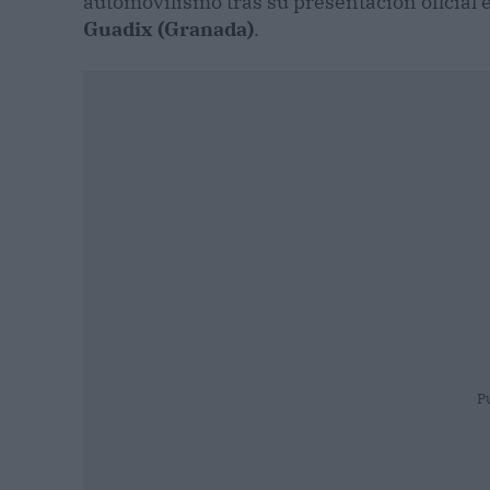
automovilismo tras su presentación oficial 
Guadix (Granada)
.
P