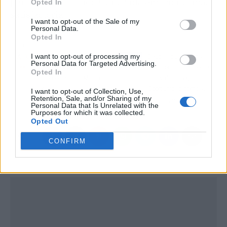
personal más sólido y una vida emocional más
Opted In
satisfactoria.
I want to opt-out of the Sale of my
Personal Data.
Opted In
Artículo anterior
Artículo siguiente
I want to opt-out of processing my
Moda infantil de
Deudas que pesan y
Personal Data for Targeted Advertising.
ceremonia con historia;
soluciones que liberan;
Opted In
la propuesta de Muñeca
la Ley de la Segunda
Rubia
Oportunidad como vía
I want to opt-out of Collection, Use,
Retention, Sale, and/or Sharing of my
de escape
Personal Data that Is Unrelated with the
Purposes for which it was collected.
Opted Out
CONFIRM