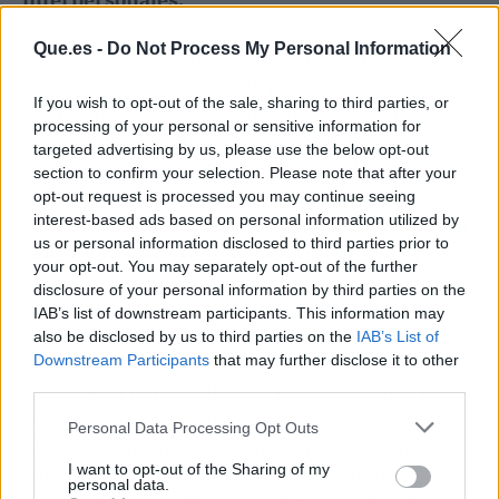
Que.es -
Do Not Process My Personal Information
Consulta Despertares pone a disposición de los
interesados un equipo de profesionales
If you wish to opt-out of the sale, sharing to third parties, or
altamente cualificados que, mediante una
processing of your personal or sensitive information for
atención personalizada, trabajan para
targeted advertising by us, please use the below opt-out
promover el bienestar psicológico de sus
section to confirm your selection. Please note that after your
pacientes en todas las etapas de la vida. La
opt-out request is processed you may continue seeing
combinación de experiencia clínica, formación
interest-based ads based on personal information utilized by
us or personal information disclosed to third parties prior to
continua y una orientación centrada en el
your opt-out. You may separately opt-out of the further
paciente garantiza intervenciones eficaces que
disclosure of your personal information by third parties on the
responden a las necesidades reales de cada
IAB’s list of downstream participants. This information may
persona.
also be disclosed by us to third parties on the
IAB’s List of
Downstream Participants
that may further disclose it to other
third parties.
La apuesta por acudir al psicólogo Madrid no
solo ayuda a afrontar los retos del día a día con
Personal Data Processing Opt Outs
mayores garantías de éxito, sino que también
I want to opt-out of the Sharing of my
constituye un paso esencial hacia un desarrollo
personal data.