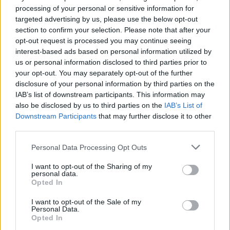
ARTÍCULO ANTERIOR
ARTÍCULO SIGUIENTE
processing of your personal or sensitive information for
LO QUE PAGARÁN DE
EL REENCUENTRO QUE
targeted advertising by us, please use the below opt-out
IMPUESTOS A
EVITÓ LA SALIDA DE
section to confirm your selection. Please note that after your
HACIENDA MANU Y
JOSHUA EN
opt-out request is processed you may continue seeing
ROSA SI GANAN EL
‘SUPERVIVIENTES’
interest-based ads based on personal information utilized by
BOTE DE
us or personal information disclosed to third parties prior to
'PASAPALABRA'
your opt-out. You may separately opt-out of the further
disclosure of your personal information by third parties on the
IAB’s list of downstream participants. This information may
also be disclosed by us to third parties on the
IAB’s List of
Downstream Participants
that may further disclose it to other
third parties.
Personal Data Processing Opt Outs
I want to opt-out of the Sharing of my
personal data.
Opted In
I want to opt-out of the Sale of my
Personal Data.
Opted In