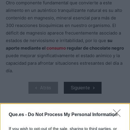
Otro componente fundamental que convierte a este
alimento en un auténtico tranquilizante natural es su alto
contenido en magnesio, mineral esencial para más de
300 reacciones bioquímicas en nuestro organismo. El
déficit de magnesio aparece frecuentemente asociado a
estados de nerviosismo e irritabilidad, por lo que
su
aporte mediante el
consumo
regular de chocolate negro
puede mejorar significativamente el estado anímico y la
capacidad para afrontar situaciones estresantes del día a
día.
Atrás
Siguiente
Que.es -
Do Not Process My Personal Information
If you wish to opt-out of the sale, sharing to third parties, or