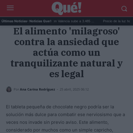
El precio de la vivienda en Valencia sube a 3.485 ...
Precio de la luz hoy, jueves
Últimas Noticias
- Noticias Que!:
El alimento 'milagroso'
contra la ansiedad que
actúa como un
tranquilizante natural y
es legal
-
Por
Ana Carina Rodríguez
25 abril, 2025 06:12
El tableta pequeña de chocolate negro podría ser la
solución más dulce para combatir ese nerviosismo que a
veces nos invade sin previo aviso. Este alimento,
considerado por muchos como un simple capricho,