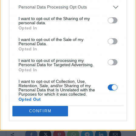
para la UE, es en realidad un auténtico
Personal Data Processing Opt Outs
quebradero de cabeza para los fabricantes
I want to opt-out of the Sharing of my
europeos, quienes se enfrentan a enormes
personal data.
Opted In
desafíos para cumplir con los objetivos de
electrificación. La industria automotriz, que ha
I want to opt-out of the Sale of my
Personal Data.
dependido históricamente de los vehículos de
Opted In
combustión, ahora debe acelerar una
transformación radical hacia la producción de
I want to opt-out of processing my
Personal Data for Targeted Advertising.
vehículos eléctricos.
Opted In
I want to opt-out of Collection, Use,
Retention, Sale, and/or Sharing of my
Artículo anterior
Artículo siguiente
Personal Data that Is Unrelated with the
En caso de guerra,
La universidad privada
Purposes for which it was collected.
Opted Out
¿podrían los jóvenes
se dispara en España
españoles ser llamados
frente a la crisis de
CONFIRM
a filas?
financiación de la pública