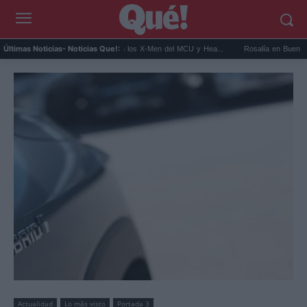
Kit Connor será Cíclope en los X-Men del MCU y Hea...
Rosalía en Buenos Aires: de
Últimas Noticias
- Noticias Que!:
Actualidad
Lo más visto
Portada 3