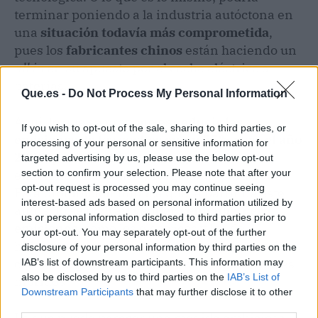
terminar poniendo a la industria autóctona en
una
situación todavía más comprometida
,
pues los
fabricantes chinos
están haciendo un
all in
en su apuesta por el coche eléctrico a
baterías.
Que.es -
Do Not Process My Personal Information
Aquí, lo que se propone es
reducir las
If you wish to opt-out of the sale, sharing to third parties, or
emisiones de los coches en un 55%
para el año
processing of your personal or sensitive information for
2030,
para así alcanzar el objetivo de cero
targeted advertising by us, please use the below opt-out
section to confirm your selection. Please note that after your
emisiones en coches y furgonetas para 2035.
opt-out request is processed you may continue seeing
Esta prohibición implica que, a partir de este
interest-based ads based on personal information utilized by
año, solo se podrán
vender vehículos cero
us or personal information disclosed to third parties prior to
emisiones
, como los eléctricos y los de
your opt-out. You may separately opt-out of the further
hidrógeno y, por lo tanto, no se podrán vender
disclosure of your personal information by third parties on the
coches de gasolina, diésel... ni tampoco coches
IAB’s list of downstream participants. This information may
also be disclosed by us to third parties on the
IAB’s List of
híbridos.
Downstream Participants
that may further disclose it to other
third parties.
Lo que puede parecer una medida ambiciosa