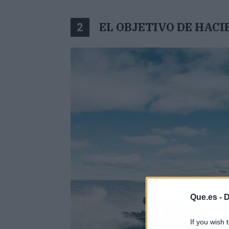
EL OBJETIVO DE HAC
2
Que.es -
D
If you wish 