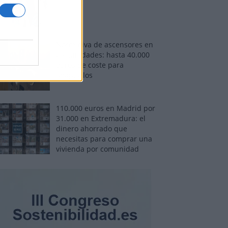
Normativa de ascensores en
comunidades: hasta 40.000
euros de coste para
adaptarlos
110.000 euros en Madrid por
31.000 en Extremadura: el
dinero ahorrado que
necesitas para comprar una
vivienda por comunidad