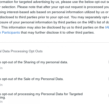
formation for targeted advertising by us, please use the below opt-out s
r selection. Please note that after your opt-out request is processed y
eing interest-based ads based on personal information utilized by us or
disclosed to third parties prior to your opt-out. You may separately opt-
losure of your personal information by third parties on the IAB’s list of
L
. This information may also be disclosed by us to third parties on the
IA
Participants
that may further disclose it to other third parties.
 de redes sociales una gran herramienta para poder
claran unos ingresos que
no se corresponden con el
l Data Processing Opt Outs
l que muestran a través de sus publicaciones.
o opt-out of the Sharing of my personal data.
virán al fisco para detectar e investigar a fondo
In
itas, así como el uso de sociedades instrumentales o la
anto, se incrementará el control sobre los ciudadanos
o opt-out of the Sale of my Personal Data.
e.
In
to opt-out of processing my Personal Data for Targeted
ing.
Siguiente
In