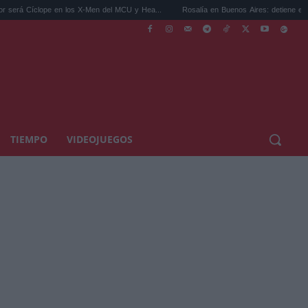
pe en los X-Men del MCU y Hea...
Rosalía en Buenos Aires: detiene el tráfico y se s..
TIEMPO
VIDEOJUEGOS