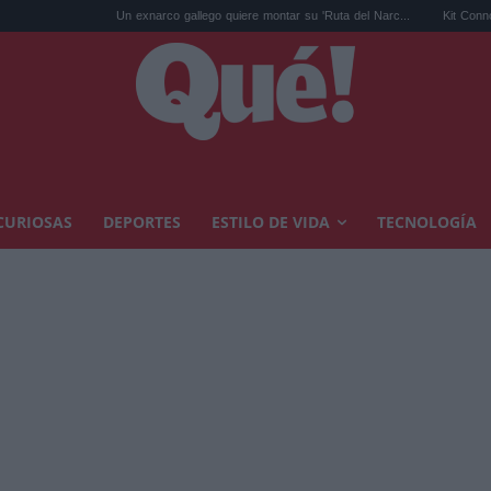
Un exnarco gallego quiere montar su 'Ruta del Narc...
Kit Connor será Cíclo
CURIOSAS
DEPORTES
ESTILO DE VIDA
TECNOLOGÍA