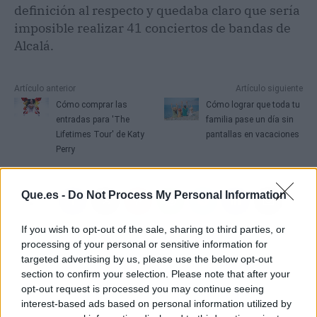
definición al respecto y quedaba claro que sería
imposible realizar 41 conciertos de bandas de
Alcalá.
Artículo anterior
Artículo siguiente
Cómo comprar las
Cómo lograr que toda tu
entradas para 'The
familia pase un día sin
Lifetimes Tour' de Katy
pantallas en vacaciones
Perry
Que.es -
Do Not Process My Personal Information
If you wish to opt-out of the sale, sharing to third parties, or
processing of your personal or sensitive information for
targeted advertising by us, please use the below opt-out
section to confirm your selection. Please note that after your
opt-out request is processed you may continue seeing
interest-based ads based on personal information utilized by