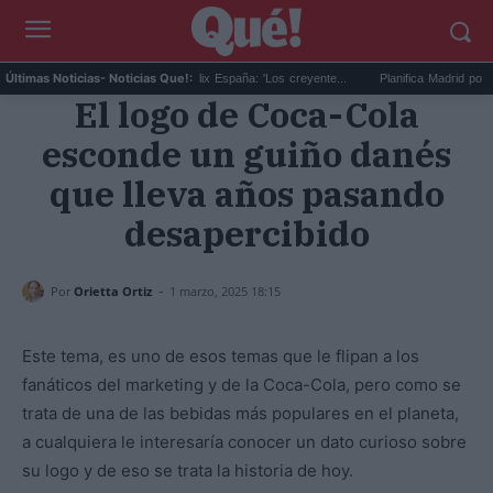
Este es el top 10 de Netflix España: 'Los creyente...
Planifica Madrid pone a la 
Últimas Noticias
- Noticias Que!:
El logo de Coca-Cola
esconde un guiño danés
que lleva años pasando
desapercibido
-
Por
Orietta Ortiz
1 marzo, 2025 18:15
Este tema, es uno de esos temas que le flipan a los
fanáticos del marketing y de la Coca-Cola, pero como se
trata de una de las bebidas más populares en el planeta,
a cualquiera le interesaría conocer un dato curioso sobre
su logo y de eso se trata la historia de hoy.