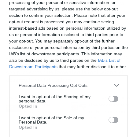
“2025 nos ofrece una oportunidad única para
processing of your personal or sensitive information for
targeted advertising by us, please use the below opt-out
avanzar, impulsar actividades que sean
section to confirm your selection. Please note that after your
relevantes para la sociedad
y que involucren a
opt-out request is processed you may continue seeing
los
jóvenes,
y convertirnos en
una fundación
interest-based ads based on personal information utilized by
de referencia en Europa
”. Lo ha destacado
us or personal information disclosed to third parties prior to
Elvira Vega,
que a partir del próximo mes de
your opt-out. You may separately opt-out of the further
disclosure of your personal information by third parties on the
marzo asume la dirección general de la
IAB’s list of downstream participants. This information may
Fundación MAPFRE para seguir contribuyendo
also be disclosed by us to third parties on the
IAB’s List of
a mejorar la
calidad de vida de las personas
,
Downstream Participants
that may further disclose it to other
con proyectos que
fomenten la inclusión y el
third parties.
desarrollo social y laboral
.
Personal Data Processing Opt Outs
I want to opt-out of the Sharing of my
Artículo anterior
Artículo siguiente
personal data.
Paneles Solares
El Secreto de Decoración
Opted In
Bifaciales: Ventajas,
que Está Enamorando a
I want to opt-out of the Sale of my
Desventajas y la Opinión
España
Personal Data.
de Expertos
Opted In