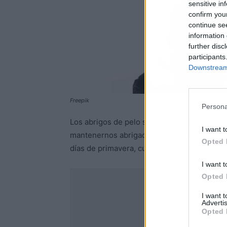
sensitive in
confirm you
continue se
information 
further disc
participants
Downstream 
Freepik
Persona
Los abrigos de pelo son una de esas prend
I want t
mantenernos abrigadas sin sacrificar el esti
Opted 
días de primavera, cuando el clima aún es 
I want t
Opted 
I want 
Advertis
Opted 