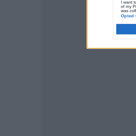
I want t
of my P
was col
Opted 