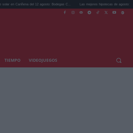
 Cariñena del 12 agosto: Bodegas C...
Las mejores hipotecas de agosto: el TAE más 
TIEMPO
VIDEOJUEGOS