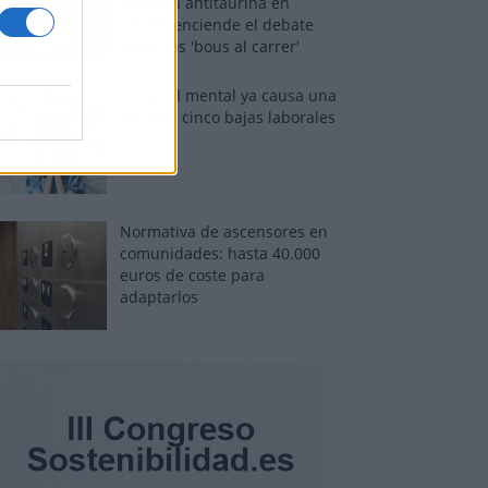
rebelión antitaurina en
Alfafar enciende el debate
sobre los 'bous al carrer'
La salud mental ya causa una
de cada cinco bajas laborales
Normativa de ascensores en
comunidades: hasta 40.000
euros de coste para
adaptarlos