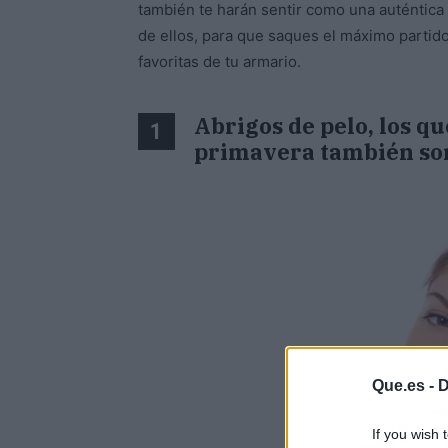
también te harán sentir como una auténtica
de ellos, para que saques el máximo partido
favoritas de tu armario.
Abrigos de pelo, los qu
1
primavera también son
Que.es -
D
If you wish 