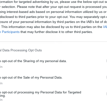
formation for targeted advertising by us, please use the below opt-out s
r selection. Please note that after your opt-out request is processed y
eing interest-based ads based on personal information utilized by us or
disclosed to third parties prior to your opt-out. You may separately opt-
losure of your personal information by third parties on the IAB’s list of
L
. This information may also be disclosed by us to third parties on the
IA
Participants
that may further disclose it to other third parties.
l Data Processing Opt Outs
as que nunca pasan de moda. Su capacidad para
o opt-out of the Sharing of my personal data.
lo los convierte en una opción ideal para los primeros
In
impredecible.
o opt-out of the Sale of my Personal Data.
In
to opt-out of processing my Personal Data for Targeted
ing.
In