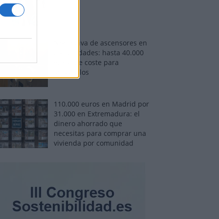
Normativa de ascensores en
comunidades: hasta 40.000
euros de coste para
adaptarlos
110.000 euros en Madrid por
31.000 en Extremadura: el
dinero ahorrado que
necesitas para comprar una
vivienda por comunidad