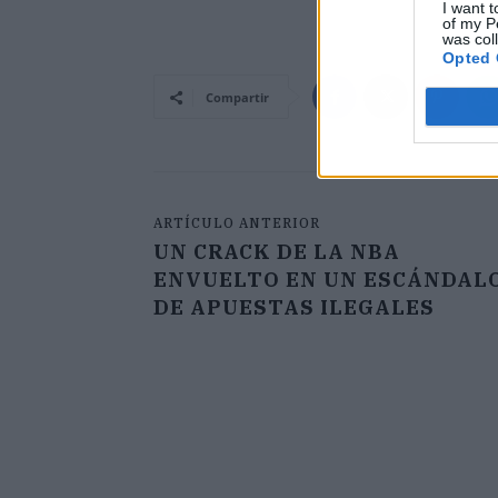
I want t
of my P
was col
Opted 
Compartir
ARTÍCULO ANTERIOR
UN CRACK DE LA NBA
ENVUELTO EN UN ESCÁNDAL
DE APUESTAS ILEGALES