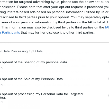
formation for targeted advertising by us, please use the below opt-out s
r selection. Please note that after your opt-out request is processed y
eing interest-based ads based on personal information utilized by us or
disclosed to third parties prior to your opt-out. You may separately opt-
losure of your personal information by third parties on the IAB’s list of
L
. This information may also be disclosed by us to third parties on the
IA
Participants
that may further disclose it to other third parties.
 & Francis
l Data Processing Opt Outs
na tumba que data del 2600-2400 a.C
., pero ha sido
mático Sam Jelveh y el arqueólogo independiente
o opt-out of the Sharing of my personal data.
y modelos de probabilidad, lograron reconstruir sus
In
ca era bastante sencillo y lo que nos ha costado
tablero con forma de serpiente, 27 piezas, 20 espacios
o opt-out of the Sale of my Personal Data.
lares incrustadas. Aunque
guarda cierto parecido con
In
, tiene detalles únicos que lo hacen especial.
to opt-out of processing my Personal Data for Targeted
ing.
In
Siguiente