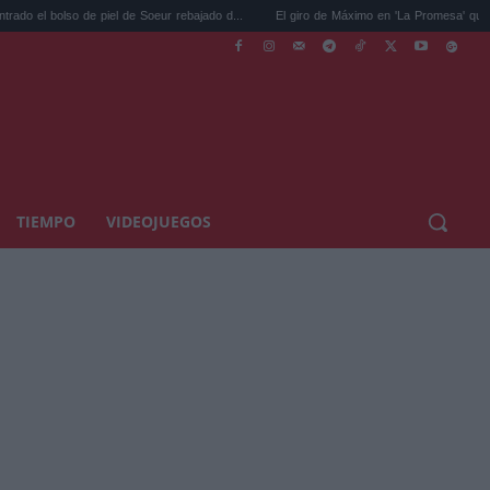
lso de piel de Soeur rebajado d...
El giro de Máximo en 'La Promesa' que cambiará el
TIEMPO
VIDEOJUEGOS