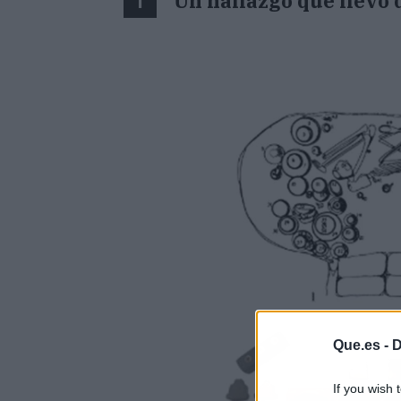
Un hallazgo que llevó 
1
Que.es -
D
If you wish 