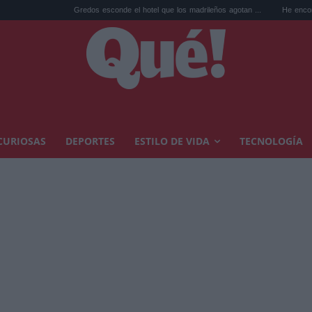
Gredos esconde el hotel que los madrileños agotan ...
He encontrado el bo
CURIOSAS
DEPORTES
ESTILO DE VIDA
TECNOLOGÍA