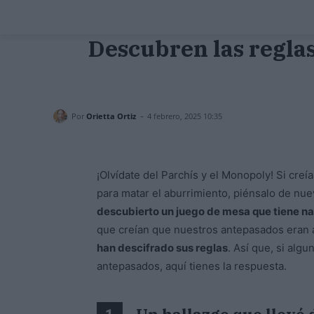
Descubren las reglas
-
Por
Orietta Ortiz
4 febrero, 2025 10:35
¡Olvídate del Parchís y el Monopoly! Si cr
para matar el aburrimiento, piénsalo de nu
descubierto un juego de mesa que tiene 
que creían que nuestros antepasados eran a
han descifrado sus reglas
. Así que, si alg
antepasados, aquí tienes la respuesta.