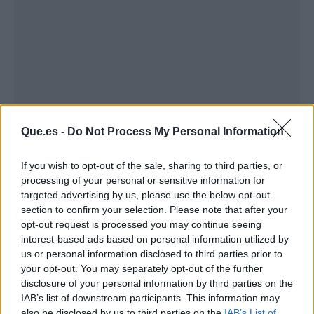
Que.es -
Do Not Process My Personal Information
If you wish to opt-out of the sale, sharing to third parties, or
processing of your personal or sensitive information for
targeted advertising by us, please use the below opt-out
¿Qué buscan los clientes en Arkhé
section to confirm your selection. Please note that after your
Cosmetics?
opt-out request is processed you may continue seeing
interest-based ads based on personal information utilized by
A nadie le gusta poner su cabello en riesgo, pero
us or personal information disclosed to third parties prior to
es cierto que
el cuidado del pelo es algo que en
your opt-out. You may separately opt-out of the further
ocasiones pasa muy de puntillas
. Al encontrar
disclosure of your personal information by third parties on the
champús, acondicionadores y otros muchos
IAB’s list of downstream participants. This information may
also be disclosed by us to third parties on the
IAB’s List of