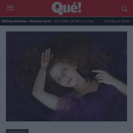
Kit Connor será Cíclope en los X-Men del MCU y Hea...
Rosalía en Buenos Aires: deti
Últimas Noticias
- Noticias Que!:
Comunicados