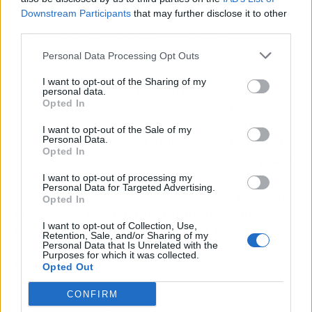
productos en los supermercados, muchos de
Downstream Participants
that may further disclose it to other
ellos a precio muy económico, no siempre se
third parties.
prioriza la calidad o la eficacia de los
componentes de esos productos.
Personal Data Processing Opt Outs
I want to opt-out of the Sharing of my
En Arkhé Cosmetics no ocurre eso, pues sus
personal data.
Opted In
profesionales trabajan insistentemente en
descubrir las mejores formulaciones para
I want to opt-out of the Sale of my
Personal Data.
asegurar una
correcta hidratación del cabello
,
Opted In
poner solución a los problemas de
caspa, grasa
o caída
, cuidar con esmero la coloración y
I want to opt-out of processing my
Personal Data for Targeted Advertising.
proteger el estado natural del cabello,
reforzar
Opted In
la densidad capilar, reparar los folículos
I want to opt-out of Collection, Use,
capilares
,
mejorar la nutrición y el brillo
y
Retention, Sale, and/or Sharing of my
hacer frente a los problemas derivados de la
Personal Data that Is Unrelated with the
Purposes for which it was collected.
radiación solar.
Opted Out
CONFIRM
Todos ellos son productos con efecto calmante