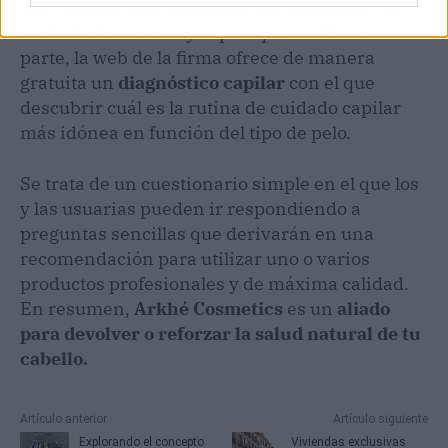
que utilizan y recomiendan profesionales del
cuidado del cabello y la peluquería. Por otra
parte, la web de la firma ofrece de manera
gratuita un
diagnóstico capilar
con el que
descubrir cuál es la rutina de cuidado capilar
más idónea en función del tipo de pelo.
Se trata de un cuestionario simple en el que los
y las usuarias pueden ir respondiendo a
preguntas sencillas que derivarán en una
recomendación para utilizar uno o varios
productos profesionales y de máxima calidad.
En resumen,
Arkhé Cosmetics
es un
aliado
para devolver o reforzar la salud natural de tu
cabello.
Artículo anterior
Artículo siguiente
Explorando el concepto
Viviendas exclusivas