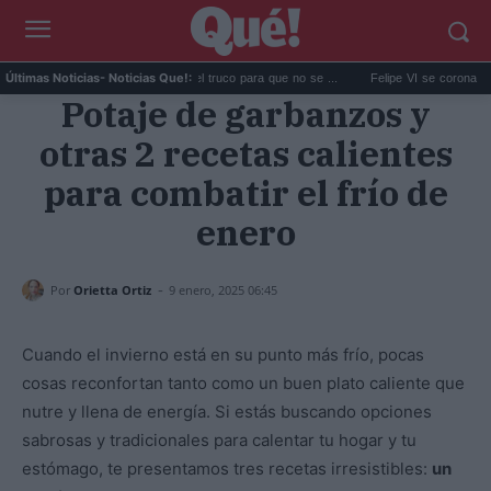
Eyeliner párpados caídos: el truco para que no se ...
Felipe VI se corona subcam
Últimas Noticias
- Noticias Que!:
Potaje de garbanzos y
otras 2 recetas calientes
para combatir el frío de
enero
-
Por
Orietta Ortiz
9 enero, 2025 06:45
Cuando el invierno está en su punto más frío, pocas
cosas reconfortan tanto como un buen plato caliente que
nutre y llena de energía. Si estás buscando opciones
sabrosas y tradicionales para calentar tu hogar y tu
estómago, te presentamos tres recetas irresistibles:
un