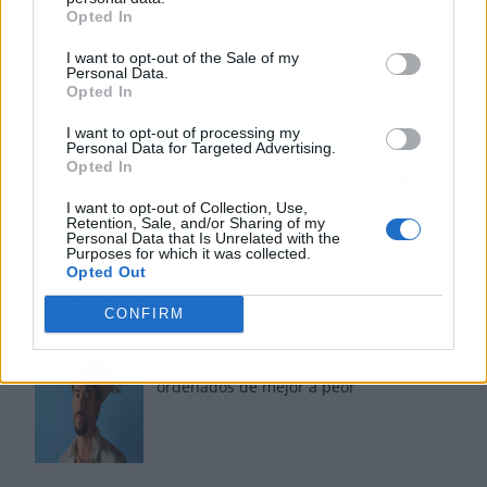
Opted In
I want to opt-out of the Sale of my
Personal Data.
Opted In
I want to opt-out of processing my
Personal Data for Targeted Advertising.
Opted In
I want to opt-out of Collection, Use,
Retention, Sale, and/or Sharing of my
Personal Data that Is Unrelated with the
Purposes for which it was collected.
Opted Out
Los más vistos
CONFIRM
Los 7 mejores discos de Bad Bunny,
ordenados de mejor a peor