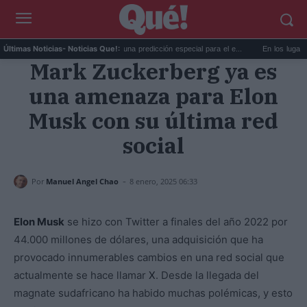
c...
La AEMET prepara una predicción especial para el e...
En los lugares más 
Últimas Noticias
- Noticias Que!:
Mark Zuckerberg ya es
una amenaza para Elon
Musk con su última red
social
-
Por
Manuel Angel Chao
8 enero, 2025 06:33
Elon Musk
se hizo con Twitter a finales del año 2022 por
44.000 millones de dólares, una adquisición que ha
provocado innumerables cambios en una red social que
actualmente se hace llamar
X
. Desde la llegada del
magnate sudafricano ha habido muchas polémicas, y esto