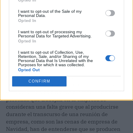
I want to opt-out of the Sale of my
Personal Data.
Opted In
I want to opt-out of processing my
Personal Data for Targeted Advertising.
Opted In
I want to opt-out of Collection, Use,
Retention, Sale, and/or Sharing of my
Personal Data that Is Unrelated with the
Purposes for which it was collected.
Opted Out
Claro que no se debe olvidar ni mucho menos
CONFIRM
que, aunque sea un ambiente distendido, las
ofensas verbales o físicas
al empresario o a las
personas que trabajan en la empresa se
consideran una falta grave que al producirse
durante el transcurso de una reunión de
empresa, como son las cenas de empresa de
Navidad, han de entenderse que se producen