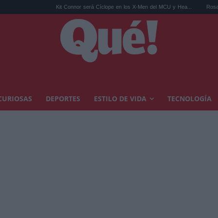
Kit Connor será Cíclope en los X-Men del MCU y Hea...
Rosalía en Buenos Air
CURIOSAS
DEPORTES
ESTILO DE VIDA
TECNOLOGÍA