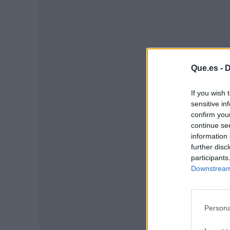
Que.es -
D
If you wish 
P
sensitive in
confirm you
continue se
information 
further disc
participants
Downstream 
Persona