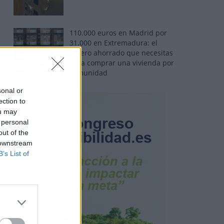
110.000 euros en Madrid por
31.000 en Extremadura: el
dinero ahorrado que necesitas
para comprar una vivienda por
comunidad
sonal or
ection to
ou may
 personal
out of the
 downstream
B’s List of