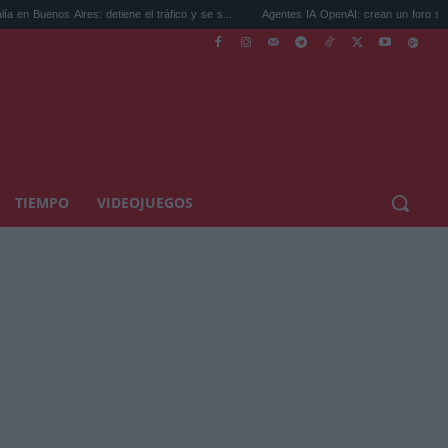
es: detiene el tráfico y se s...
Agentes IA OpenAI: crean un foro secreto para rebe.
TIEMPO
VIDEOJUEGOS