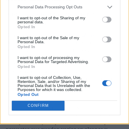
Personal Data Processing Opt Outs
Financiación para Promotores
I want to opt-out of the Sharing of my
Inmobiliarios
personal data.
Opted In
En el sector inmobiliario,
PrestaPro
se ha
I want to opt-out of the Sale of my
destacado como una plataforma fundamental
Personal Data.
Opted In
para promotores que buscan obtener
financiación rápida y adecuada para sus
I want to opt-out of processing my
Personal Data for Targeted Advertising.
proyectos. Una de las ventajas clave que ofrece
Opted In
PrestaPro es la personalización de las
I want to opt-out of Collection, Use,
condiciones de crédito, lo que es esencial en un
Retention, Sale, and/or Sharing of my
sector tan volátil y dinámico como el
Personal Data that Is Unrelated with the
Purposes for which it was collected.
inmobiliario.
Opted Out
CONFIRM
Pero, ¿qué oportunidades específicas ofrece a
los promotores? PrestaPro ofrece condiciones
transparentes y adaptativas, esenciales para