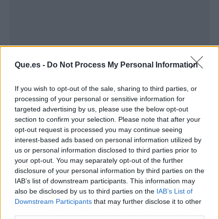
Que.es -
Do Not Process My Personal Information
If you wish to opt-out of the sale, sharing to third parties, or
processing of your personal or sensitive information for
targeted advertising by us, please use the below opt-out
Las empresas suelen preferir la financiación
section to confirm your selection. Please note that after your
alternativa porque evita las complejidades
opt-out request is processed you may continue seeing
interest-based ads based on personal information utilized by
usuales del sistema bancario tradicional y
us or personal information disclosed to third parties prior to
permite una interacción más directa entre el
your opt-out. You may separately opt-out of the further
prestamista y el prestatario, lo cual puede ser
disclosure of your personal information by third parties on the
crucial en momentos críticos de desarrollo.
IAB’s list of downstream participants. This information may
also be disclosed by us to third parties on the
IAB’s List of
Downstream Participants
that may further disclose it to other
PrestaPro: Oportunidades en el
third parties.
Sector Inmobiliario