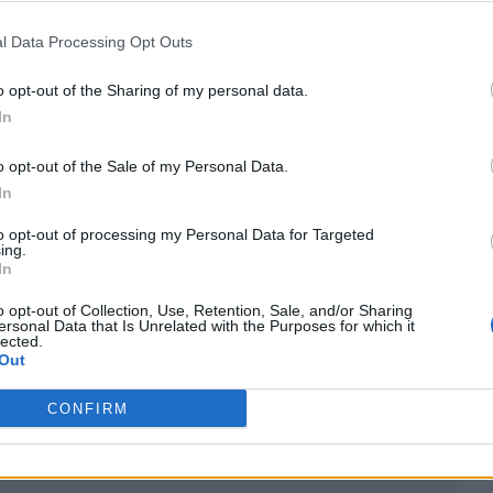
mos por metro cuadrado
(g/m²) y afecta tanto a su
l Data Processing Opt Outs
aje correcto depende del uso que se le quiera
o opt-out of the Sharing of my personal data.
In
o opt-out of the Sale of my Personal Data.
In
to opt-out of processing my Personal Data for Targeted
ing.
In
o opt-out of Collection, Use, Retention, Sale, and/or Sharing
ersonal Data that Is Unrelated with the Purposes for which it
lected.
Out
CONFIRM
ublicidad