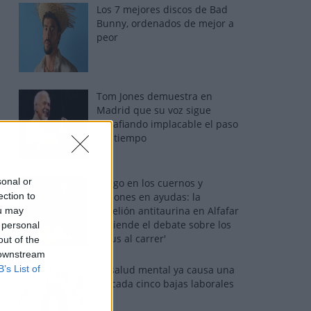
Los 7 mejores discos de Bad
Bunny, ordenados de mejor a
peor
Tom Jones demuestra en
Madrid que su voz sigue
desafiando implacable el paso
del tiempo
sonal or
Fuego en los cuernos y
ection to
millones en ayudas: la
rebelión antitaurina en Alfafar
ou may
enciende el debate sobre los
 personal
'bous al carrer'
out of the
 downstream
B’s List of
La salud mental ya causa una
de cada cinco bajas laborales