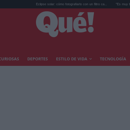
Eclipse solar: cómo fotografiarlo con un filtro ca...
"Es muy buena niña, m
CURIOSAS
DEPORTES
ESTILO DE VIDA
TECNOLOGÍA