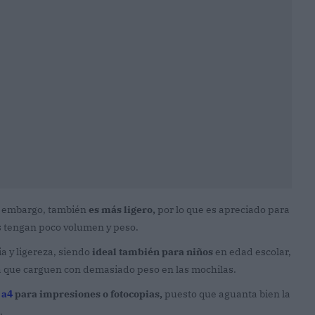
Sin embargo, también
es más ligero,
por lo que es apreciado para
 tengan poco volumen y peso.
ia y ligereza, siendo
ideal también para niños
en edad escolar,
ta que carguen con demasiado peso en las mochilas.
 a4
para impresiones o fotocopias,
puesto que aguanta bien la
.