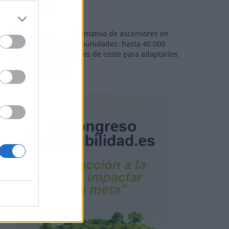
Normativa de ascensores en
comunidades: hasta 40.000
euros de coste para adaptarlos