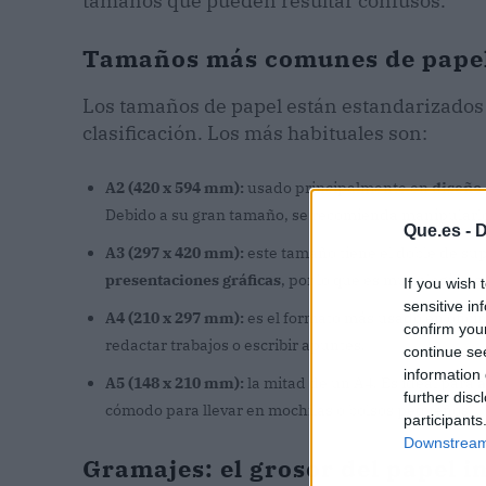
tamaños que pueden resultar confusos.
Tamaños más comunes de papel
Los tamaños de papel están estandarizados
clasificación. Los más habituales son:
A2 (420 x 594 mm):
usado principalmente en
diseño 
Debido a su gran tamaño, se recomienda manipularlo
Que.es -
D
A3 (297 x 420 mm):
este tamaño tiene el doble de sup
presentaciones gráficas
, por lo que es muy elegido a
If you wish 
sensitive in
A4 (210 x 297 mm):
es el formato más usado en oficina
confirm you
redactar trabajos o escribir apuntes.
continue se
information 
A5 (148 x 210 mm):
la mitad de un A4. Es ideal para
a
further disc
cómodo para llevar en mochilas o bolsos pequeños.
participants
Downstream 
Gramajes: el grosor del papel 