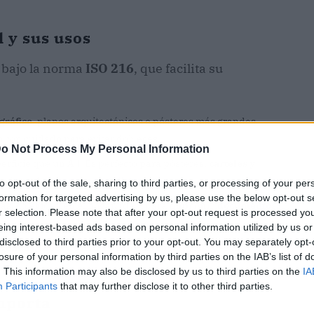
 y sus usos
 bajo la norma
ISO 216
, que facilita su
gráfico
, planos arquitectónicos o pósteres más grandes.
 con cuidado para evitar dobleces.
o Not Process My Personal Information
erficie que un A4. Es perfecto para pósteres,
carteles y
 la hora de
comprar cartulinas
.
to opt-out of the sale, sharing to third parties, or processing of your per
formation for targeted advertising by us, please use the below opt-out s
s, colegios y en el hogar. Ideal para
imprimir documentos
,
r selection. Please note that after your opt-out request is processed y
eing interest-based ads based on personal information utilized by us or
disclosed to third parties prior to your opt-out. You may separately opt-
gendas, blocs de notas o libretas
compactas, y es muy
losure of your personal information by third parties on the IAB’s list of
. This information may also be disclosed by us to third parties on the
IA
Participants
that may further disclose it to other third parties.
importa