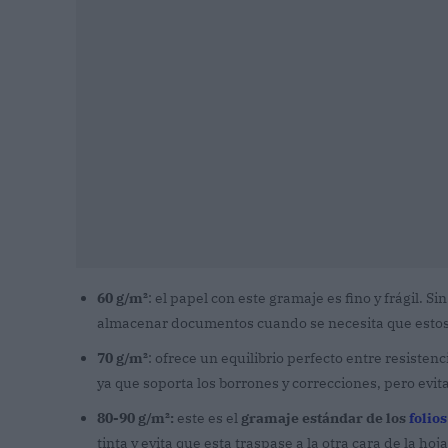
60 g/m²
: el papel con este gramaje es fino y frágil. 
almacenar documentos cuando se necesita que estos
70 g/m²
: ofrece un equilibrio perfecto entre resistenc
ya que soporta los borrones y correcciones, pero evi
80-90 g/m²:
este es el
gramaje estándar de los
folios
tinta y evita que esta traspase a la otra cara de la hoja