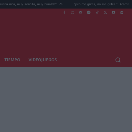
uy sencilla, muy humilde": Pa...
“¡No me grites, no me grites!”: Aramís Fuster pier...
TIEMPO
VIDEOJUEGOS