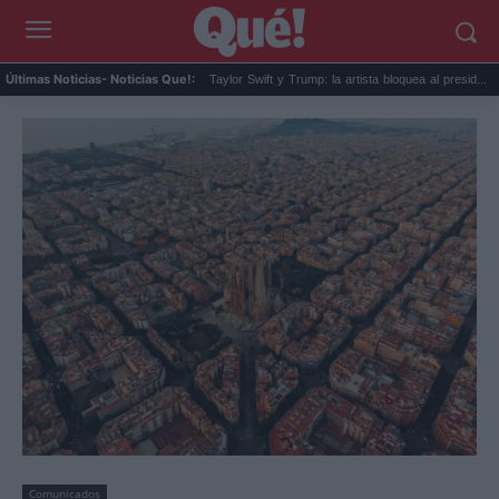
e: el peinado hacia ...
Taylor Swift y Trump: la artista bloquea al presid...
El pr
Últimas Noticias
- Noticias Que!:
Comunicados