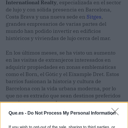
International Realty
, especializada en el sector
de lujo y con sólida presencia en Barcelona,
Costa Brava y una nueva sede en
Sitges
,
grandes empresarios de varias partes del
mundo han podido invertir en edificios
históricos y viviendas de lujo cerca del mar.
En los últimos meses, se ha visto un aumento
en las visitas de extranjeros interesados en
adquirir propiedades en zonas emblemáticas
como el Born, el Gòtic y el Eixample Dret. Estos
barrios fusionan la historia y cultura de
Barcelona con la vida urbana moderna, por lo
que no es extraño que sean destinos preferidos
para inversores que buscan
comprar
propiedades de lujo en España
.
Que.es -
Do Not Process My Personal Information
If you wish to opt-out of the sale, sharing to third parties, or