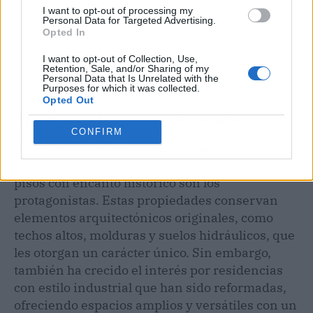
I want to opt-out of processing my
Personal Data for Targeted Advertising.
Opted In
I want to opt-out of Collection, Use,
Retention, Sale, and/or Sharing of my
Personal Data that Is Unrelated with the
Purposes for which it was collected.
Opted Out
Tipos de viviendas disponibles
CONFIRM
¿Qué tipo de viviendas se pueden comprar en
estas zonas de Barcelona? Por lo general, los
pisos con encanto histórico son los
protagonistas. Estas propiedades conservan
elementos arquitectónicos originales, como
techos altos, molduras y suelos hidráulicos, que
les otorgan un carácter único. Sin embargo,
también ha crecido el interés por residencias
con estilo industrial que han sido reformadas,
ofreciendo espacios amplios y versátiles con un