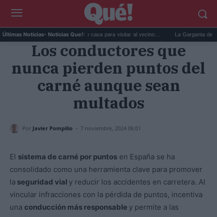
v...
El perro se escapa de casa para visitar al vecino:...
La Garganta del Capitá
Últimas Noticias
- Noticias Que!:
Los conductores que
nunca pierden puntos del
carné aunque sean
multados
-
Por
Javier Pompilio
7 noviembre, 2024 06:01
El
sistema de carné por puntos
en España se ha
consolidado como una herramienta clave para promover
la
seguridad vial
y reducir los accidentes en carretera. Al
vincular infracciones con la pérdida de puntos, incentiva
una
conducción más responsable
y permite a las