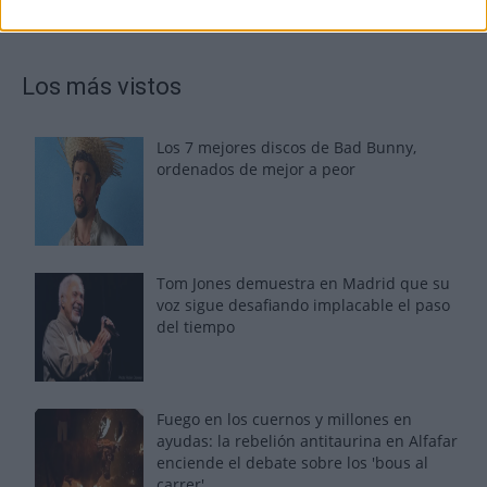
Los más vistos
Los 7 mejores discos de Bad Bunny,
ordenados de mejor a peor
Tom Jones demuestra en Madrid que su
voz sigue desafiando implacable el paso
del tiempo
Fuego en los cuernos y millones en
ayudas: la rebelión antitaurina en Alfafar
enciende el debate sobre los 'bous al
carrer'