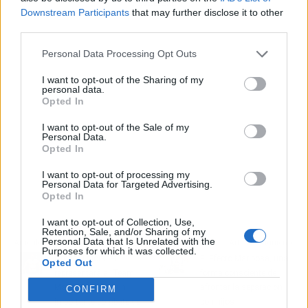
Publicidad
Downstream Participants
that may further disclose it to other
third parties.
Personal Data Processing Opt Outs
I want to opt-out of the Sharing of my
personal data.
Opted In
I want to opt-out of the Sale of my
Personal Data.
Opted In
I want to opt-out of processing my
Personal Data for Targeted Advertising.
Opted In
I want to opt-out of Collection, Use,
Retention, Sale, and/or Sharing of my
Personal Data that Is Unrelated with the
Artículo anterior
Artículo siguiente
Purposes for which it was collected.
Omar El Morabet
El Efecto Mariposa, una
Opted Out
representará al Team
forma consciente de
Mario Padilla en un
afrontar la separación
CONFIRM
importante combate de
con hijos