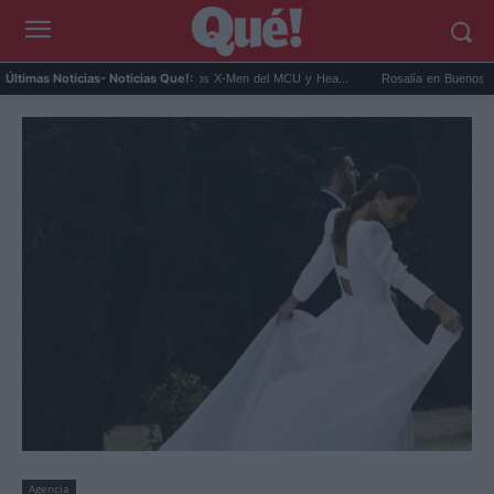
it Connor será Cíclope en los X-Men del MCU y Hea...
Rosalía en Buenos Aires: detie
Últimas Noticias
- Noticias Que!:
Agencia