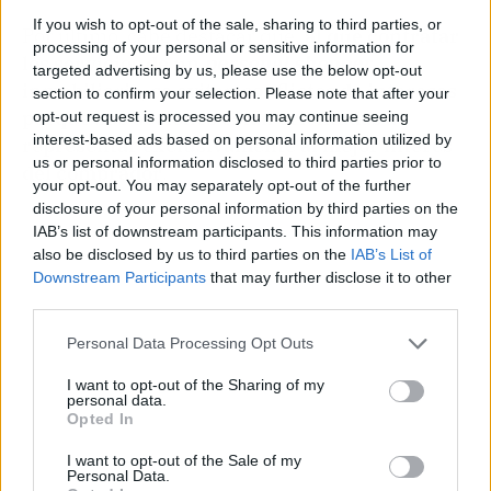
If you wish to opt-out of the sale, sharing to third parties, or
Por último, cabe destacar que,
al que contratar
processing of your personal or sensitive information for
los servicios de un
personal shopper
targeted advertising by us, please use the below opt-out
inmobiliario, se evitan conflictos de intereses
section to confirm your selection. Please note that after your
porque sus acciones están orientadas a
opt-out request is processed you may continue seeing
interest-based ads based on personal information utilized by
representar exclusivamente al mejor interés
us or personal information disclosed to third parties prior to
del comprador
.
your opt-out. You may separately opt-out of the further
disclosure of your personal information by third parties on the
IAB’s list of downstream participants. This information may
also be disclosed by us to third parties on the
IAB’s List of
Downstream Participants
that may further disclose it to other
third parties.
Personal Data Processing Opt Outs
I want to opt-out of the Sharing of my
personal data.
Opted In
I want to opt-out of the Sale of my
Personal Data.