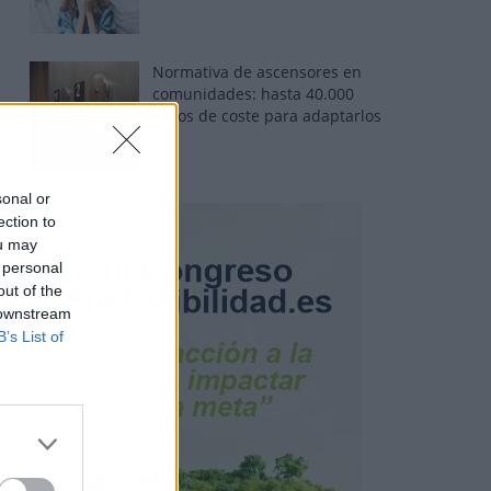
Normativa de ascensores en
comunidades: hasta 40.000
euros de coste para adaptarlos
sonal or
ection to
ou may
 personal
out of the
 downstream
B’s List of