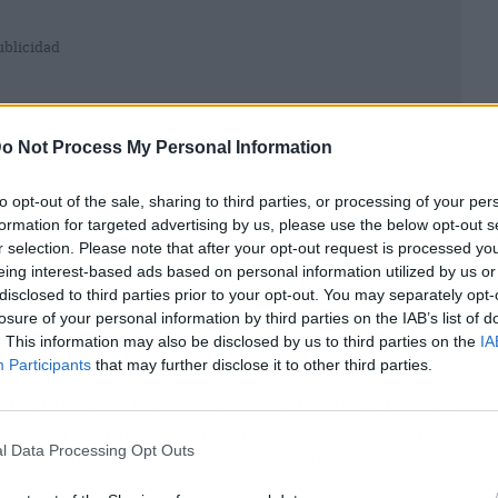
ublicidad
o Not Process My Personal Information
to opt-out of the sale, sharing to third parties, or processing of your per
formation for targeted advertising by us, please use the below opt-out s
r selection. Please note that after your opt-out request is processed y
eing interest-based ads based on personal information utilized by us or
disclosed to third parties prior to your opt-out. You may separately opt-
losure of your personal information by third parties on the IAB’s list of
. This information may also be disclosed by us to third parties on the
IA
Participants
that may further disclose it to other third parties.
ncias mías que he tenido desde siempre. O sea, es
 de esa ola nueva del pop rock y todo eso. Y sí
l Data Processing Opt Outs
 y con un sonido de producción nuevo y todo eso.