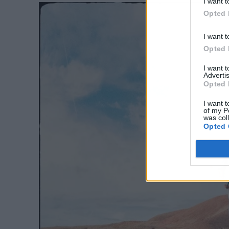
I want t
Opted 
I want t
Opted 
I want 
Advertis
Opted 
I want t
of my P
was col
Opted 