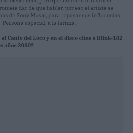
 su adolescencia, pero que también arrastra el
romete dar de que hablar, por eso el artista se
cinas de Sony Music, para repasar sus influencias,
 'Persona espacial' a la tarima.
l Canto del Loco y en el disco citas a Blink-182
los años 2000?