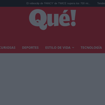
El videoclip de 'FANCY' de TWICE supera los 700 mi...
Tendencias decoración oto
CURIOSAS
DEPORTES
ESTILO DE VIDA
TECNOLOGÍA