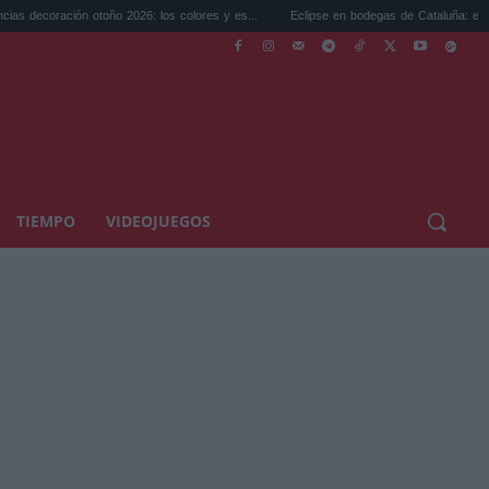
ño 2026: los colores y es...
Eclipse en bodegas de Cataluña: el plan perfecto p...
TIEMPO
VIDEOJUEGOS