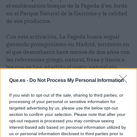
el emblemático bosque de la Fageda d'en Jordà
en el Parque Natural de la Garrotxa y la calidad
de sus productos.
Con esta activación, La Fageda busca seguir
ganando protagonismo en Madrid, territorio en
el que desembarcó hace menos de dos años con
las referencias griego, natural, fresa y limón a
las que se han añadido el yogur natural sin
lactosa y el flan de vainilla. Sus yogures son
Que.es -
Do Not Process My Personal Information
referentes en Cataluña, con una cuota en valor
del 7,4% al término de 2023 y una producción
If you wish to opt-out of the sale, sharing to third parties, or
de más de 86 millones de unidades de yogures
processing of your personal or sensitive information for
y postres lácteos. Ahora, La Fageda busca seguir
targeted advertising by us, please use the below opt-out
creciendo en Madrid con el objetivo de
section to confirm your selection. Please note that after your
apuntalar y expandir su proyecto social para
opt-out request is processed you may continue seeing
interest-based ads based on personal information utilized by
seguir atendiendo a colectivos con necesidades
us or personal information disclosed to third parties prior to
especiales.