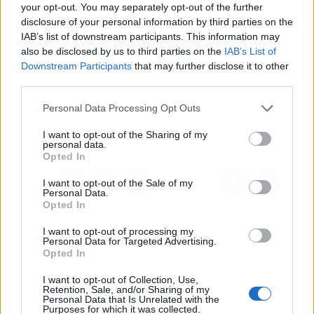
your opt-out. You may separately opt-out of the further
disclosure of your personal information by third parties on the
IAB’s list of downstream participants. This information may
Artículo anterior
Artículo siguiente
also be disclosed by us to third parties on the
IAB’s List of
Los estudiantes
Aliseda pide activar
Downstream Participants
that may further disclose it to other
bilingües se sienten un
proyectos de vivienda
third parties.
10% más europeos que
asequible y movilizar
los de programas
inmuebles vacíos para
Personal Data Processing Opt Outs
monolingües, según una
paliar la escasez de
investigación
oferta
I want to opt-out of the Sharing of my
personal data.
Opted In
I want to opt-out of the Sale of my
Personal Data.
Opted In
I want to opt-out of processing my
Personal Data for Targeted Advertising.
Opted In
I want to opt-out of Collection, Use,
Retention, Sale, and/or Sharing of my
Personal Data that Is Unrelated with the
Purposes for which it was collected.