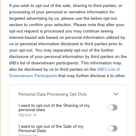
En resumen, el cierre de esta ronda de
If you wish to opt-out of the sale, sharing to third parties, or
inversión Serie A de 5 millones de euros
processing of your personal or sensitive information for
representa un momento
crucial para
targeted advertising by us, please use the below opt-out
Hotelverse, brindándole los recursos
section to confirm your selection. Please note that after your
necesarios para acelerar su desarrollo
opt-out request is processed you may continue seeing
interest-based ads based on personal information utilized by
tecnológico, expandir su presencia
us or personal information disclosed to third parties prior to
internacional y consolidar su posición como un
your opt-out. You may separately opt-out of the further
actor clave en la transformación digital de la
disclosure of your personal information by third parties on the
industria hotelera. La participación de
IAB’s list of downstream participants. This information may
inversores estratégicos y el apoyo institucional
also be disclosed by us to third parties on the
IAB’s List of
Downstream Participants
that may further disclose it to other
a través de fondos europeos respaldan el
third parties.
compromiso de la startup con la innovación y la
adopción de tecnologías disruptivas que
Personal Data Processing Opt Outs
mejoren la experiencia del huésped.
I want to opt-out of the Sharing of my
personal data.
Opted In
Artículo anterior
Artículo siguiente
Viajeros de alta
Movilización masiva en
I want to opt-out of the Sale of my
Personal Data.
velocidad suben un 21%
Madrid: Trabajadores
Opted In