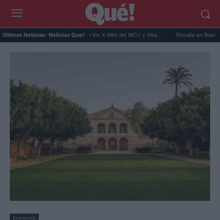
Kit Connor será Cíclope en los X-Men del MCU y Hea...
Rosalía en Buenos Aires: d
Últimas Noticias
- Noticias Que!:
Economía