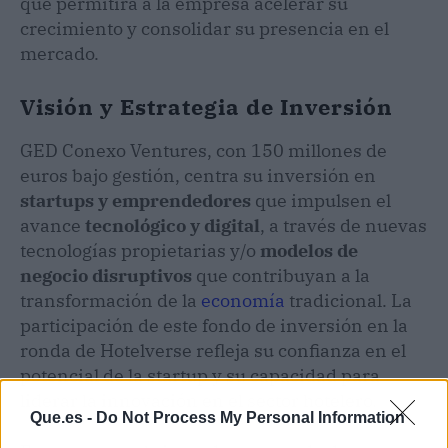
que permitirá a la empresa acelerar su
crecimiento y consolidar su presencia en el
mercado.
Visión y Estrategia de Inversión
GED Conexo Ventures, con 150 millones de
euros bajo gestión, centra su inversión en
startups y emprendedores
que impulsen el
avance
tecnológico y digital
, a través de nuevas
tecnologías propietarias y/o
modelos de
negocio disruptivos
que contribuyan a la
transformación de la
economía
tradicional. La
participación de este fondo de inversión en la
ronda de Hotelverse refleja su confianza en el
potencial de la startup y su capacidad para
liderar la innovación en el sector hotelero.
Que.es -
Do Not Process My Personal Information