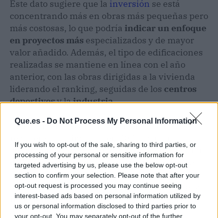
Este dato sugiere que la
inversión
se está
concentrando más en obras más pequeñas pero
más costosas, lo que podría
indicar un enfoque
en proyectos más
especializados y de mayor
valor añadido. Además, el tipo de edificaciones
realizadas se mantiene en línea con el año
anterior, con las obras dirigidas a la vivienda
liderando el ranking, seguidas de los
centros
deportivos
y la
industria
.
Que.es -
Do Not Process My Personal Information
En resumen, la construcción en España ha
recuperado su impulso en 2024, con un
If you wish to opt-out of the sale, sharing to third parties, or
crecimiento del 33% en el gasto y la realización
processing of your personal or sensitive information for
de importantes proyectos estratégicos
. Esta
targeted advertising by us, please use the below opt-out
tendencia positiva parece estar impulsada por
section to confirm your selection. Please note that after your
la llegada de fondos europeos y el control de la
opt-out request is processed you may continue seeing
interest-based ads based on personal information utilized by
inflación, lo que ha permitido a la industria
us or personal information disclosed to third parties prior to
adaptarse y aprovechar las oportunidades
your opt-out. You may separately opt-out of the further