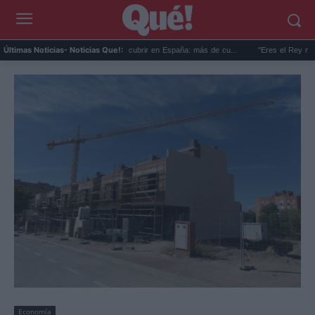
Récord de vacantes sin cubrir en España: más de cu...
"Eres el Rey más guapo 
Últimas Noticias
- Noticias Que!:
Economía