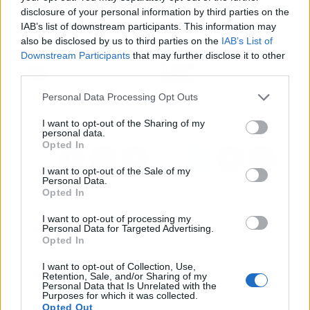
existentes en el mercado.
disclosure of your personal information by third parties on the
IAB’s list of downstream participants. This information may
also be disclosed by us to third parties on the
IAB’s List of
Artículo anterior
Artículo siguiente
Downstream Participants
that may further disclose it to other
La revolucionaria moto
Las vacantes de empleo
third parties.
eléctrica custom
en la eurozona caen tres
española de Velca a un
décimas en el segundo
Personal Data Processing Opt Outs
precio irresistible
trimestre
I want to opt-out of the Sharing of my
personal data.
Opted In
I want to opt-out of the Sale of my
Personal Data.
Opted In
I want to opt-out of processing my
Personal Data for Targeted Advertising.
Opted In
I want to opt-out of Collection, Use,
Retention, Sale, and/or Sharing of my
Personal Data that Is Unrelated with the
Purposes for which it was collected.
Opted Out