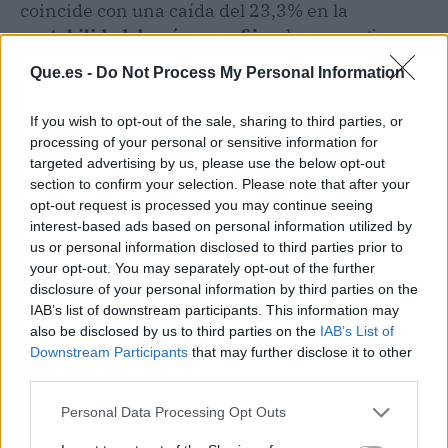
coincide con una caída del 23,3% en la
portabilidad de números fijos
, lo que sugiere
una mayor preferencia de los usuarios por las
Que.es -
Do Not Process My Personal Information
soluciones móviles y de fibra óptica.
If you wish to opt-out of the sale, sharing to third parties, or
processing of your personal or sensitive information for
Artículo anterior
Artículo siguiente
targeted advertising by us, please use the below opt-out
El canal del 'rent a car'
Bridgestone lanza el
section to confirm your selection. Please note that after your
cierra agosto con una
Potenza Sport A, el
opt-out request is processed you may continue seeing
caída de 32,75% en las
primer neumático que
interest-based ads based on personal information utilized by
matriculaciones
incorpora un 55% de
us or personal information disclosed to third parties prior to
materiales reciclados
your opt-out. You may separately opt-out of the further
disclosure of your personal information by third parties on the
IAB’s list of downstream participants. This information may
also be disclosed by us to third parties on the
IAB’s List of
Downstream Participants
that may further disclose it to other
third parties.
Personal Data Processing Opt Outs