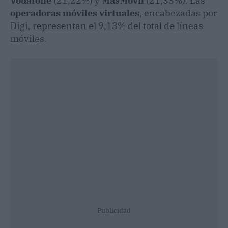
Vodafone
(21,22%) y
MásMóvil
(21,33%). Las
operadoras móviles virtuales
, encabezadas por
Digi, representan el 9,13% del total de líneas
móviles.
Publicidad