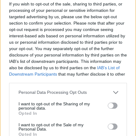
If you wish to opt-out of the sale, sharing to third parties, or
Con estos sencillos trucos ya tienes un
processing of your personal or sensitive information for
dormitorio perfecto para disfrutar del mejor
targeted advertising by us, please use the below opt-out
sueño, incluso aunque en el exterior las bajas
section to confirm your selection. Please note that after your
opt-out request is processed you may continue seeing
temperaturas hayan invadido el paisaje. Y no
interest-based ads based on personal information utilized by
olvides que elegir
la ropa adecuada para la
us or personal information disclosed to third parties prior to
cama
es la clave primordial para el descanso
your opt-out. You may separately opt-out of the further
perfecto.
disclosure of your personal information by third parties on the
IAB’s list of downstream participants. This information may
also be disclosed by us to third parties on the
IAB’s List of
Downstream Participants
that may further disclose it to other
third parties.
Personal Data Processing Opt Outs
I want to opt-out of the Sharing of my
personal data.
Opted In
I want to opt-out of the Sale of my
Personal Data.
Opted In