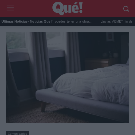
prar arte en subasta: así puedes tener una obra...
Lluvias AEMET fin de semana: av
Últimas Noticias
- Noticias Que!:
Comunicados