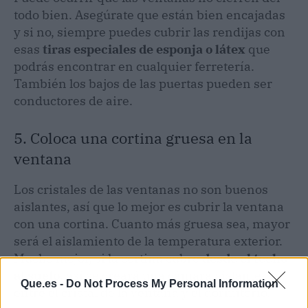
todo bien. Asegúrate que están bien encajadas
y si no, siempre puedes cubrir las rendijas con
esas
tiras especiales de esponja o látex
que
podrás encontrar en cualquier ferretería.
También los bajos de las puertas pueden ser
conductores de aire.
5. Coloca una cortina gruesa en la
ventana
Los cristales de las ventanas no son buenos
aislantes, así que lo mejor es cubrir la ventana
con una cortina. Cuanto más gruesa sea, mayor
será el aislamiento de la temperatura exterior.
Mucho mejor, si la cortina cubre
desde el techo
al suelo
, así se creará una cámara aislante
Que.es -
Do Not Process My Personal Information
entre el cristal de la ventana y el dormitorio.