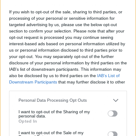
vocal notable durante el show. Además, están
inmersos en el proyecto
Sol Curiel, José Pastor
If you wish to opt-out of the sale, sharing to third parties, or
processing of your personal or sensitive information for
como encargados del diseño del vestuario. Y de
targeted advertising by us, please use the below opt-out
forma especial nombrar al encargado del
section to confirm your selection. Please note that after your
sonido
Jorge Moreno
, labor increíble para la
opt-out request is processed you may continue seeing
conducción del espectáculo y por su puesto no
interest-based ads based on personal information utilized by
menos importante la iluminación a cargo de
us or personal information disclosed to third parties prior to
your opt-out. You may separately opt-out of the further
Héctor Hugo Gutiérrez
.
disclosure of your personal information by third parties on the
IAB’s list of downstream participants. This information may
Elementos todos estos que en definitiva
also be disclosed by us to third parties on the
IAB’s List of
conforman un espectáculo donde la ironía, la
Downstream Participants
that may further disclose it to other
escatología y el disparate se mezclan como un
third parties.
gran cóctel para que los que se quedan en la
Personal Data Processing Opt Outs
capital
o los visitantes eventuales se pasen por
el Alfil y disfruten un rato con la evasión
I want to opt-out of the Sharing of my
personal data.
veraniega y playera que nos ofrecen los Yllana.
Opted In
I want to opt-out of the Sale of my