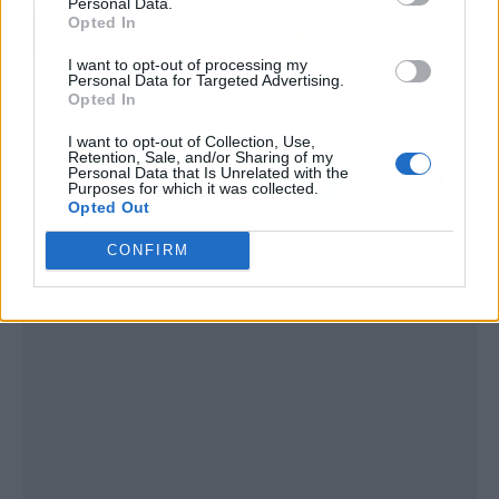
Personal Data.
Artículo anterior
Artículo siguiente
Opted In
The Wailers reviven el
Los riders de Glovo y
legado de Bob Marley en
Uber Eats esperan el final
I want to opt-out of processing my
Rototom Sunsplash
del verano para recuperar
Personal Data for Targeted Advertising.
Opted In
2024
su facturación
I want to opt-out of Collection, Use,
Retention, Sale, and/or Sharing of my
Personal Data that Is Unrelated with the
Purposes for which it was collected.
Opted Out
CONFIRM