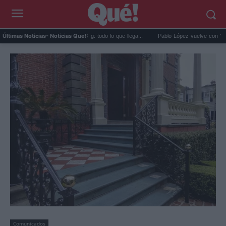
enos de agosto en streaming: todo lo que llega...
Pablo López vuelve con 'El Cuatro':
Últimas Noticias
- Noticias Que!:
Comunicados