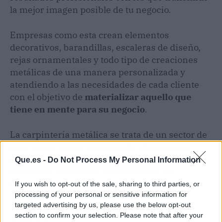
la mejor imagen posible de tu negocio.
Empresas como esta crean elementos
decorativos, barandillas, escaleras de diseño,
rejas ornamentales y todo tipo de creaciones
metálicas de una manera personalizada y
atendiendo a las necesidades de cada cliente
con el objetivo de
materializar aquello que
tiene en mente para su negocio
.
La carpintería metálica se trata de un sector de
gran importancia para el éxito de cualquier
negocio en la actualidad. La durabilidad de los
Que.es -
Do Not Process My Personal Information
productos metálicos y la innovación en
materiales y procesos son dos de las ventajas
If you wish to opt-out of the sale, sharing to third parties, or
processing of your personal or sensitive information for
que atraen a cada vez más empresas a
targeted advertising by us, please use the below opt-out
encontrar una carpintería metálica de
section to confirm your selection. Please note that after your
confianza.