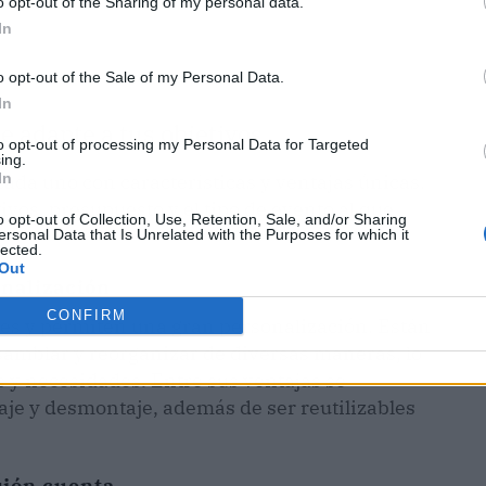
o opt-out of the Sharing of my personal data.
In
o opt-out of the Sale of my Personal Data.
In
se adapte a tus objetivos
to opt-out of processing my Personal Data for Targeted
ing.
In
cada uno con características y ventajas únicas.
ivos, presupuesto y el tipo de evento al que
o opt-out of Collection, Use, Retention, Sale, and/or Sharing
ersonal Data that Is Unrelated with the Purposes for which it
lected.
Out
onalización
CONFIRM
les y permiten una gran personalización. Están
mblar y reorganizar de diversas maneras, lo
 y necesidades. Entre sus ventajas se
aje y desmontaje, además de ser reutilizables
sión cuenta