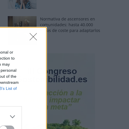
Normativa de ascensores en
comunidades: hasta 40.000
euros de coste para adaptarlos
sonal or
ection to
ou may
 personal
out of the
 downstream
B’s List of