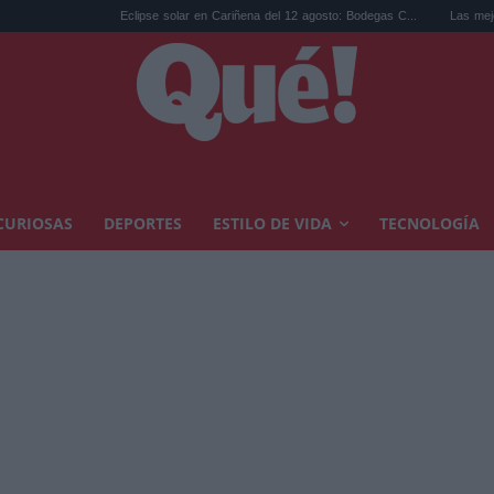
Eclipse solar en Cariñena del 12 agosto: Bodegas C...
Las mejores hipotecas
CURIOSAS
DEPORTES
ESTILO DE VIDA
TECNOLOGÍA