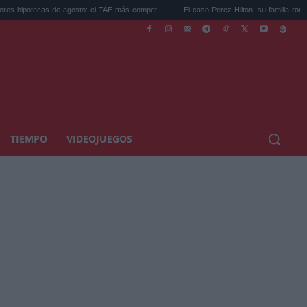
 de agosto: el TAE más compet...
El caso Perez Hilton: su familia rompe el silencio...
TIEMPO
VIDEOJUEGOS