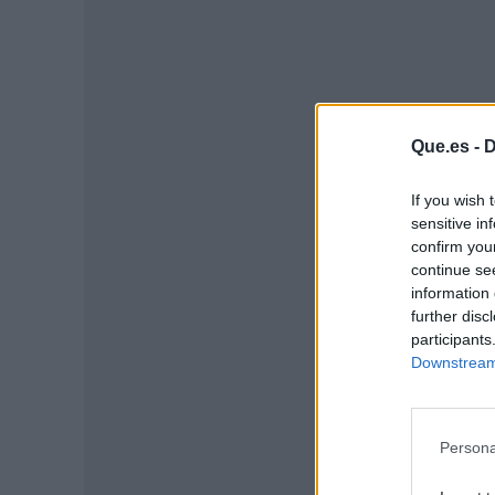
Que.es -
D
If you wish 
sensitive in
confirm you
P
continue se
information 
further disc
participants
Downstream 
Persona