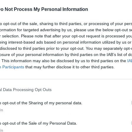
o Not Process My Personal Information
ublicidad
to opt-out of the sale, sharing to third parties, or processing of your per
formation for targeted advertising by us, please use the below opt-out s
r selection. Please note that after your opt-out request is processed y
eing interest-based ads based on personal information utilized by us or
disclosed to third parties prior to your opt-out. You may separately opt-
losure of your personal information by third parties on the IAB’s list of
. This information may also be disclosed by us to third parties on the
IA
Participants
that may further disclose it to other third parties.
l Data Processing Opt Outs
o opt-out of the Sharing of my personal data.
tival en la capital?
Estos son algunos de los
In
ristas que, en los últimos años, han puesto su
o opt-out of the Sale of my Personal Data.
In