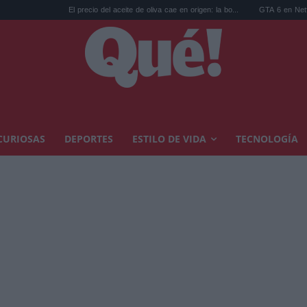
El precio del aceite de oliva cae en origen: la bo...
GTA 6 en Netflix: las reservas 
CURIOSAS
DEPORTES
ESTILO DE VIDA
TECNOLOGÍA