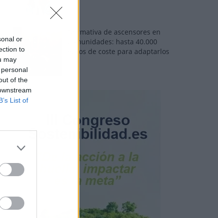
Normativa de ascensores en
sonal or
comunidades: hasta 40.000
ection to
euros de coste para adaptarlos
ou may
 personal
out of the
 downstream
B’s List of