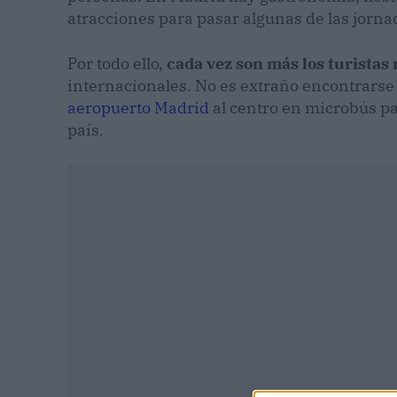
atracciones para pasar algunas de las jorn
Por todo ello,
cada vez son más los turistas 
internacionales. No es extraño encontrarse 
aeropuerto Madrid
al centro en microbús p
país.