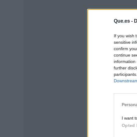
Que.es -
D
If you wish 
sensitive in
confirm you
P
continue se
information 
further disc
participants
Downstream 
Persona
I want t
Opted 