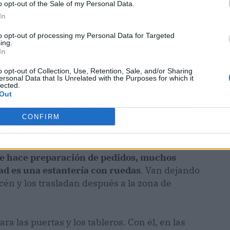
o opt-out of the Sale of my Personal Data.
triales en donde se manejan volúmenes grandes
In
 evitan accidentes laborales. Son estancos y se
to opt-out of processing my Personal Data for Targeted
, con capacidades que van desde los 150 a los
ing.
In
o opt-out of Collection, Use, Retention, Sale, and/or Sharing
ersonal Data that Is Unrelated with the Purposes for which it
 y flexibilidad
lected.
Out
al solemos ver a los trabajadores moviendo
a ello, los cuales están adaptados a los
CONFIRM
lo al ser bastante simples.
 se hace preparación de pedidos, muchos
ad es una estantería con ruedas
. Van dejando
cén y los trasladan después a la zona de
ra las puertas y los tableros. Con él, en las