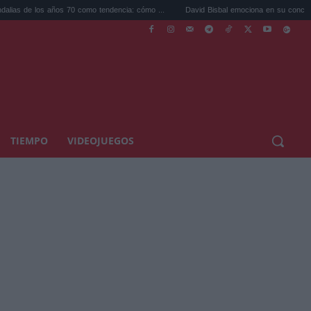
os 70 como tendencia: cómo ...
David Bisbal emociona en su concierto de Cádiz: un.
TIEMPO
VIDEOJUEGOS