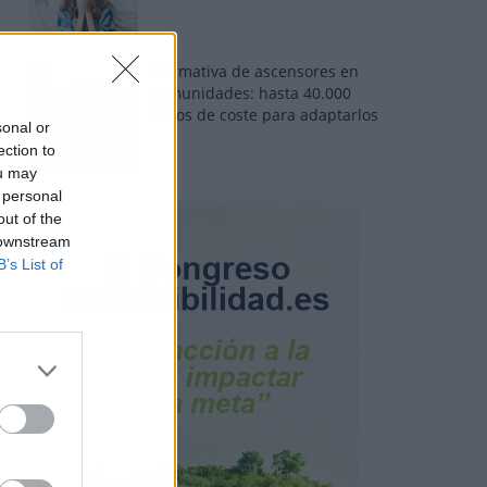
Normativa de ascensores en
comunidades: hasta 40.000
euros de coste para adaptarlos
sonal or
ection to
ou may
 personal
out of the
 downstream
B’s List of