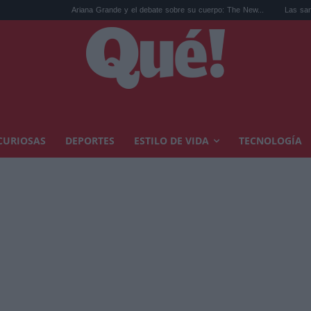
Ariana Grande y el debate sobre su cuerpo: The New...
Las sandalias de los añ
CURIOSAS
DEPORTES
ESTILO DE VIDA
TECNOLOGÍA