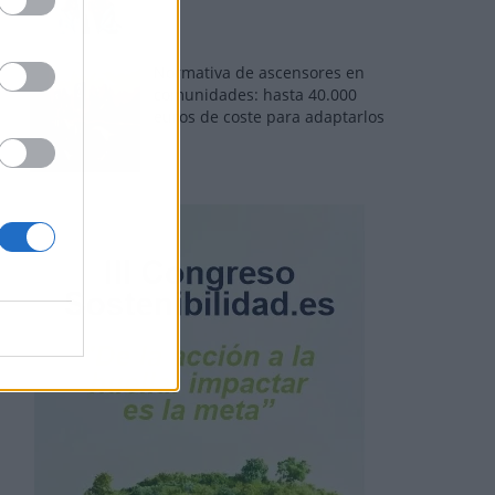
Normativa de ascensores en
comunidades: hasta 40.000
euros de coste para adaptarlos