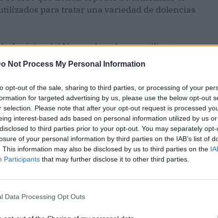
 utilizados para tratar una variedad de dolencias
e América del Norte, el tambor se utiliza en
alterados de conciencia y facilitar la
o Not Process My Personal Information
 las melodías se utilizan para invocar la
ientras que los cuencos tibetanos y otros
to opt-out of the sale, sharing to third parties, or processing of your per
equilibrar los chakras y restaurar la armonía en
formation for targeted advertising by us, please use the below opt-out s
r selection. Please note that after your opt-out request is processed y
eing interest-based ads based on personal information utilized by us or
disclosed to third parties prior to your opt-out. You may separately opt-
losure of your personal information by third parties on the IAB’s list of
. This information may also be disclosed by us to third parties on the
IA
Participants
that may further disclose it to other third parties.
l Data Processing Opt Outs