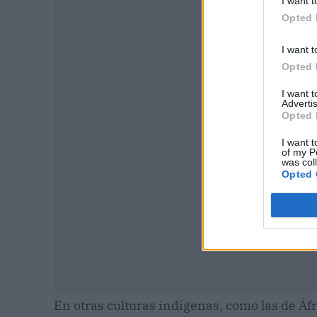
I want t
Opted 
I want t
Opted 
P
I want 
Advertis
Opted 
I want t
of my P
was col
Opted 
En otras culturas indígenas, como las de Áfri