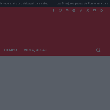
uco del papel para sabe...
Las 5 mejores playas de Formentera para ir este ve...
TIEMPO
VIDEOJUEGOS