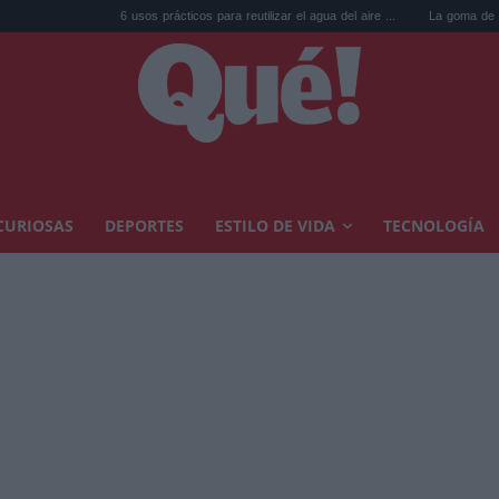
6 usos prácticos para reutilizar el agua del aire ...
La goma de la nevera: el tr
CURIOSAS
DEPORTES
ESTILO DE VIDA
TECNOLOGÍA