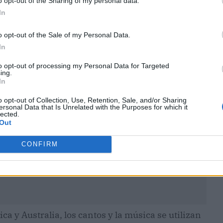
o opt-out of the Sharing of my personal data.
In
o opt-out of the Sale of my Personal Data.
In
ublicidad
to opt-out of processing my Personal Data for Targeted
ing.
In
o opt-out of Collection, Use, Retention, Sale, and/or Sharing
ersonal Data that Is Unrelated with the Purposes for which it
lected.
Out
CONFIRM
ca y Australia, los cantos y la música se utilizan