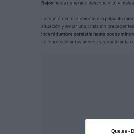
Bajos
había generado desconcierto y malesta
La tensión en el ambiente era palpable mien
situación y evitar una crisis sin precedente
incertidumbre persistía hasta pocos minut
se logró calmar los ánimos y garantizar la c
Que.es -
D