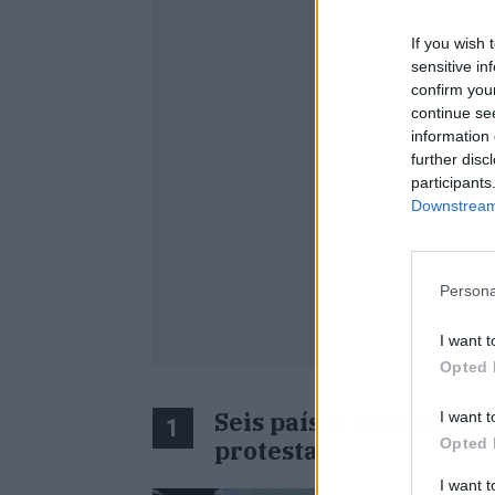
If you wish 
sensitive in
confirm you
continue se
information 
further disc
participants
Downstream 
Persona
I want t
Opted 
Seis países amenazan c
I want t
1
Opted 
protesta
I want 