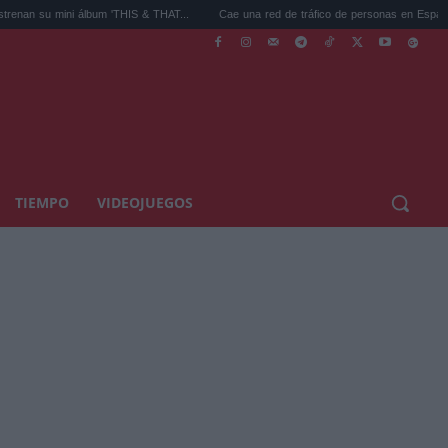
mini álbum 'THIS & THAT...
Cae una red de tráfico de personas en España con 7...
TIEMPO
VIDEOJUEGOS