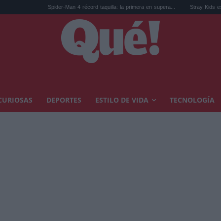
Spider-Man 4 récord taquilla: la primera en supera...
Stray Kids estrenan su 
CURIOSAS
DEPORTES
ESTILO DE VIDA
TECNOLOGÍA