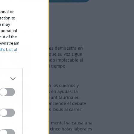
sonal or
ection to
ou may
os más vistos
 personal
out of the
 downstream
Tom Jones demuestra en
B’s List of
Madrid que su voz sigue
desafiando implacable el
paso del tiempo
Fuego en los cuernos y
millones en ayudas: la
rebelión antitaurina en
Alfafar enciende el debate
sobre los 'bous al carrer'
La salud mental ya causa una
de cada cinco bajas laborales