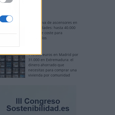
Normativa de ascensores en
comunidades: hasta 40.000
euros de coste para
adaptarlos
110.000 euros en Madrid por
31.000 en Extremadura: el
dinero ahorrado que
necesitas para comprar una
vivienda por comunidad