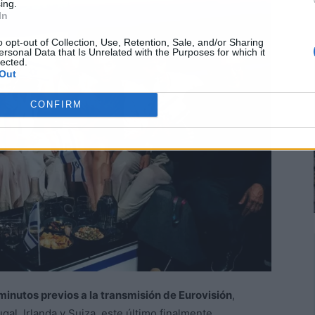
ing.
In
o opt-out of Collection, Use, Retention, Sale, and/or Sharing
ersonal Data that Is Unrelated with the Purposes for which it
lected.
Out
CONFIRM
 minutos previos a la transmisión de Eurovisión
,
al, Irlanda y Suiza, este último finalmente