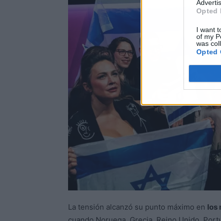
Advertis
Opted 
I want t
of my P
was col
Opted 
La tensión alcanzó su punto máximo en
los
cuando Noruega, Grecia, Reino Unido, Portug