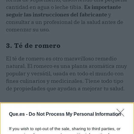
cantidad en agua o leche tibia.
Es importante
seguir las instrucciones del fabricante
y
consultar a un profesional de la salud antes de
comenzar su uso.
3. Té de romero
El té de romero es otro maravilloso remedio
natural. El romero es una planta aromática muy
popular y versátil, usada en todo el mundo con
fines culinarios y medicinales. Tiene todo tipo
de propiedades que ayudan a mejorar tu salud.
Beneficios para la salud
Que.es -
Do Not Process My Personal Information
Mejora la digestión
: el romero tiene propiedades que facilitan
la digestión, lo que puede ayudar a la salud estomacal y a evitar
If you wish to opt-out of the sale, sharing to third parties, or
problemas como la acidez.