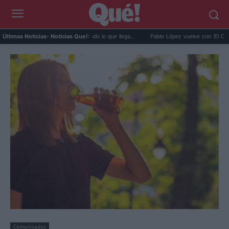
e agosto en streaming: todo lo que llega...
Pablo López vuelve con 'El Cuatro': su nu
Últimas Noticias
- Noticias Que!:
Comunicados