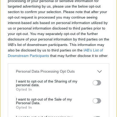
processing of your personal or sensitive information for
targeted advertising by us, please use the below opt-out
Es un poderoso antioxidante
: el romero posee una potente
section to confirm your selection. Please note that after your
acción antioxidante. Su infusión te permite aprovechar estas
opt-out request is processed you may continue seeing
propiedades para impulsar el buen funcionamiento de tu
interest-based ads based on personal information utilized by
organismo.
us or personal information disclosed to third parties prior to
Alivia el cansancio mental
: el té de romero es un relajante
your opt-out. You may separately opt-out of the further
disclosure of your personal information by third parties on the
natural que te ayuda a despejar tu mente y a descansar, una de
IAB’s list of downstream participants. This information may
las razones por las que se suele sugerir su consumo en personas
also be disclosed by us to third parties on the
IAB’s List of
con mucho estrés.
Downstream Participants
that may further disclose it to other
Impulsa el crecimiento del cabello
: la infusión de romero
third parties.
también puede utilizarse de manera tópica para masajear el
Personal Data Processing Opt Outs
cuero cabelludo y estimular el crecimiento del cabello.
I want to opt-out of the Sharing of my
¿Cómo prepararla?
personal data.
Opted In
Para preparar una infusión de romero, solo
I want to opt-out of the Sale of my
Personal Data.
tienes que añadir 2 cucharadas de romero en
Opted In
una taza de agua hirviendo. Luego aparta el