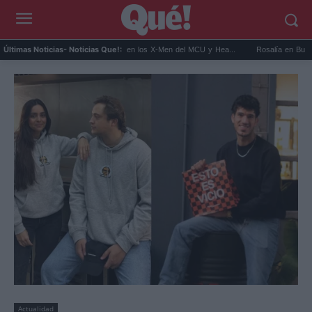
Kit Connor será Cíclope en los X-Men del MCU y Hea...
Rosalía en Buenos Aires:
Últimas Noticias
- Noticias Que!:
Actualidad