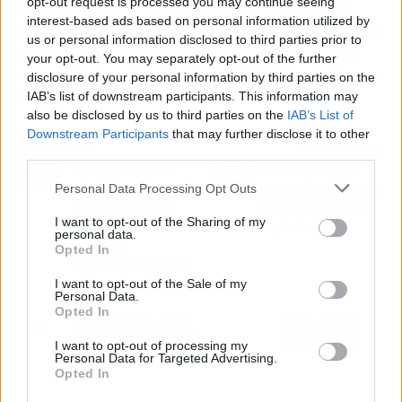
opt-out request is processed you may continue seeing
en el principal mercado que es Madrid, con
interest-based ads based on personal information utilized by
mucha fuerza, y se repiten la satisfacción de los
us or personal information disclosed to third parties prior to
consumidores vía los comentarios y con una
your opt-out. You may separately opt-out of the further
comunidad social de más de 11,000 seguidores
disclosure of your personal information by third parties on the
orgánicos.
IAB’s list of downstream participants. This information may
also be disclosed by us to third parties on the
IAB’s List of
Downstream Participants
that may further disclose it to other
Artículo anterior
Artículo siguiente
third parties.
El juez que admitió la
Las ETT gestionan
Personal Data Processing Opt Outs
denuncia contra Begoña
cerca del 15% de los fijos
Gómez reprograma la
discontinuos iniciales
I want to opt-out of the Sharing of my
declaración como
según Asempleo
personal data.
testigos de
Opted In
responsables de medios
I want to opt-out of the Sale of my
Personal Data.
Opted In
I want to opt-out of processing my
Personal Data for Targeted Advertising.
Opted In