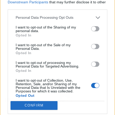
Publicidad
Downstream Participants
that may further disclose it to other
third parties.
Personal Data Processing Opt Outs
I want to opt-out of the Sharing of my
personal data.
Opted In
I want to opt-out of the Sale of my
Personal Data.
Opted In
I want to opt-out of processing my
Personal Data for Targeted Advertising.
Opted In
I want to opt-out of Collection, Use,
Retention, Sale, and/or Sharing of my
Personal Data that Is Unrelated with the
Purposes for which it was collected.
Artículo anterior
Artículo siguiente
Opted Out
La alianza estratégica
Vivienda inversa, una
entre Atlántica Garantía
opción para mejorar la
CONFIRM
y el GRUPO SOLEDAD
jubilación
para ofrecer acceso a