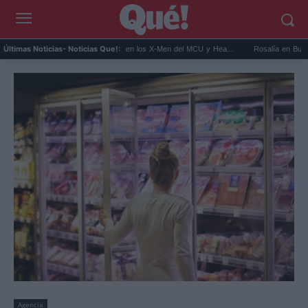
Kit Connor será Cíclope en los X-Men del MCU y Hea...
Rosalía en Buenos Aires: 
Últimas Noticias
- Noticias Que!:
Agencia