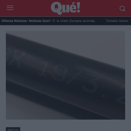
Multa de TikTok a la UE: la Unión Europea acorrala...
Tomates buenos en Madrid: 
Últimas Noticias
- Noticias Que!:
Agencia