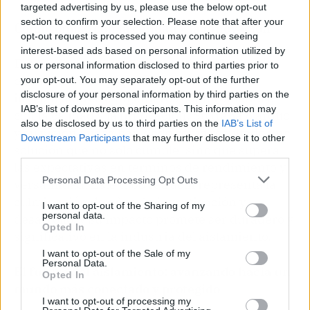
targeted advertising by us, please use the below opt-out
section to confirm your selection. Please note that after your
Compromiso con la calidad y la innovación
opt-out request is processed you may continue seeing
interest-based ads based on personal information utilized by
Detrás de este avance revolucionario se
us or personal information disclosed to third parties prior to
encuentra un equipo dedicado de
your opt-out. You may separately opt-out of the further
disclosure of your personal information by third parties on the
investigadores e ingenieros comprometidos
IAB’s list of downstream participants. This information may
con la calidad y la innovación. Su trabajo arduo
also be disclosed by us to third parties on the
IAB’s List of
y su visión audaz han dado como resultado una
Downstream Participants
that may further disclose it to other
solución que no solo cumple, sino que supera
third parties.
las expectativas en términos de rendimiento y
Personal Data Processing Opt Outs
versatilidad. Este tubo retráctil representa la
culminación de años de investigación y
I want to opt-out of the Sharing of my
personal data.
desarrollo, y su impacto promete ser duradero y
Opted In
significativo en la industria del aislamiento.
I want to opt-out of the Sale of my
Personal Data.
El futuro del aislamiento: avanzando hacia un
Opted In
mundo más conectado y protegido
I want to opt-out of processing my