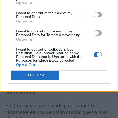
Opted In
básicos, estas coberturas son altamente
recomendables. El
seguro de accidentes ofrece
I want to opt-out of the Sale of my
Personal Data.
cobertura al conductor en caso de siniestro
,
Opted In
generalmente garantiza cierta cantidad de
I want to opt-out of processing my
indemnización en caso de que, a raíz de un
Personal Data for Targeted Advertising.
accidente de moto, provocado por él mismo,
Opted In
fallezca o quede incapacitado total y
I want to opt-out of Collection, Use,
permanentemente.
Retention, Sale, and/or Sharing of my
Personal Data that Is Unrelated with the
Purposes for which it was collected.
Por otro lado, las
coberturas de robo e
Opted Out
incendio
, muy populares en este tipo de
CONFIRM
seguros, ofrecen compensación económica en
caso de que tu moto sea robada o sufra daños
por incendio.
Elegir el seguro adecuado para tu moto o
ciclomotor es una decisión crucial que va más