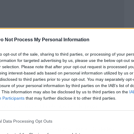
o Not Process My Personal Information
to opt-out of the sale, sharing to third parties, or processing of your per
formation for targeted advertising by us, please use the below opt-out s
r selection. Please note that after your opt-out request is processed y
eing interest-based ads based on personal information utilized by us or
disclosed to third parties prior to your opt-out. You may separately opt-
a empresa extranjera?
losure of your personal information by third parties on the IAB’s list of
. This information may also be disclosed by us to third parties on the
IA
tes es un sistema utilizado en México
Participants
that may further disclose it to other third parties.
rales que tienen la obligación de pagar
l Data Processing Opt Outs
 extranjeras que desean realizar actividades