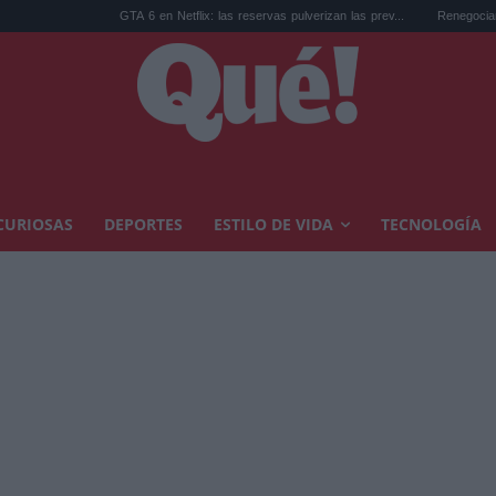
GTA 6 en Netflix: las reservas pulverizan las prev...
Renegociar hipoteca euríbor 
CURIOSAS
DEPORTES
ESTILO DE VIDA
TECNOLOGÍA