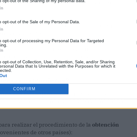
o opt-out of the Sharing of my personal data.
en México
, deberán pagar impuestos y estar
In
yentes (RFC).
o opt-out of the Sale of my Personal Data.
 tienen la opción de hacer este trámite por
In
inscrito al RFC).
to opt-out of processing my Personal Data for Targeted
ing.
acer este proceso antes de emitir facturas o
In
 un mes, después de cumplir con las
o opt-out of Collection, Use, Retention, Sale, and/or Sharing
ersonal Data that Is Unrelated with the Purposes for which it
lected.
Out
presas extranjeras?
CONFIRM
ro colega extranjero
con su trámite ante el
 de los requisitos principales para emprender en
ara realizar el procedimiento de la
obtención
venientes de otros países):