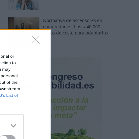
Normativa de ascensores en
comunidades: hasta 40.000
euros de coste para adaptarlos
sonal or
ection to
ou may
 personal
out of the
 downstream
B’s List of