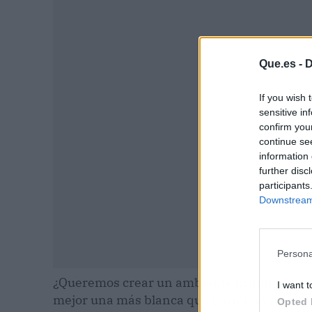
P
Que.es -
D
If you wish 
sensitive in
confirm you
continue se
information 
further disc
participants
Downstream 
Persona
¿Queremos crear un ambiente íntimo o uno m
I want t
mejor una más blanca que permita apreciar b
Opted 