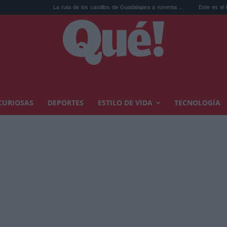
La ruta de los castillos de Guadalajara a noventa ...
Este es el top 10 de Netfli
CURIOSAS
DEPORTES
ESTILO DE VIDA
TECNOLOGÍA