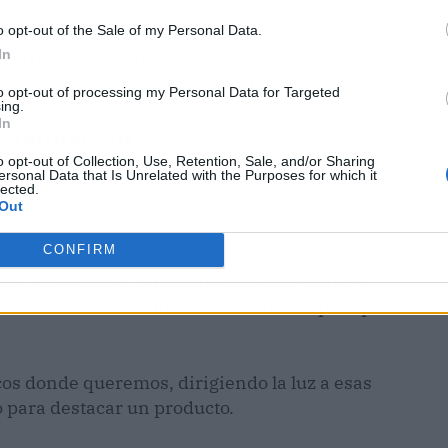
.
o opt-out of the Sale of my Personal Data.
In
ico o el trifásico.
El primero es más barato, pero
e los focos de forma independiente.
to opt-out of processing my Personal Data for Targeted
ing.
In
 iluminación
o opt-out of Collection, Use, Retention, Sale, and/or Sharing
ersonal Data that Is Unrelated with the Purposes for which it
nales
es mejor dejársela a los expertos, aunque
lected.
sus focos no es complicado si no hay que instalar
Out
CONFIRM
s, toca ajustar la iluminación con el fin de
stante sencillo al idearse los carriles para poder
ocos donde queremos, dirigiendo la luz a esas
 para destacar un producto.