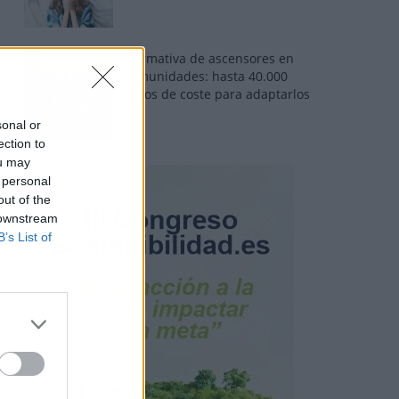
Normativa de ascensores en
comunidades: hasta 40.000
euros de coste para adaptarlos
sonal or
ection to
ou may
 personal
out of the
 downstream
B’s List of