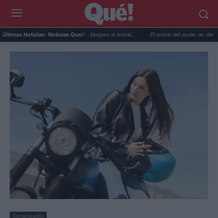
ylor Swift y Trump: la artista bloquea al presid...
El precio del aceite de oliva cae en or
Últimas Noticias
- Noticias Que!:
Comunicados