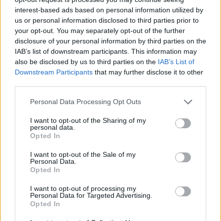
concesionarios y sitios web. No te quedes con la primera opción
interest-based ads based on personal information utilized by
us or personal information disclosed to third parties prior to
que encuentres. Busca en Internet las franquicias de los
your opt-out. You may separately opt-out of the further
concesionarios en tu región y encuentra información sobre los
disclosure of your personal information by third parties on the
modelos de motos disponibles y sus precios
IAB’s list of downstream participants. This information may
Considera el mantenimiento
: Investiga los costos de
also be disclosed by us to third parties on the
IAB’s List of
mantenimiento y las piezas de repuesto. Algunas motos pueden
Downstream Participants
that may further disclose it to other
third parties.
ser más costosas de mantener que otras. En este sentido, es
importante considerar la cilindrada de la moto, ya que esto
Personal Data Processing Opt Outs
afecta directamente los gastos asociados.
I want to opt-out of the Sharing of my
Verifica la legalidad:
Antes de finalizar la compra, verifica la
personal data.
documentación de la moto. Asegurándote de que todo esté en
Opted In
regla desde el punto de vista legal. En caso de que tengas dudas
I want to opt-out of the Sale of my
consulta con un experto.
Personal Data.
Opted In
En resumen,
comprar
motos carnet a2
no
I want to opt-out of processing my
tiene por qué ser complicado
. Con la
Personal Data for Targeted Advertising.
información adecuada y siguiendo estos
Opted In
consejos, estarás listo para disfrutar de la