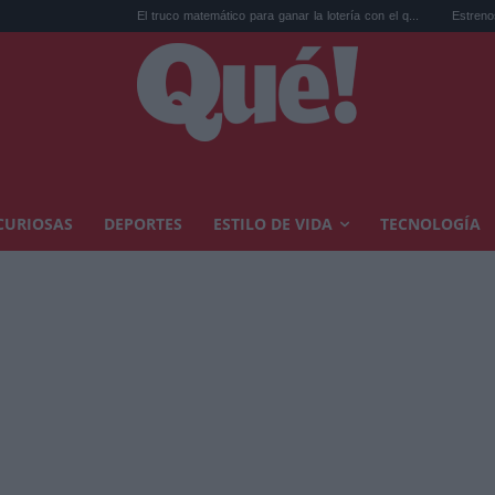
El truco matemático para ganar la lotería con el q...
Estrenos de agosto en st
CURIOSAS
DEPORTES
ESTILO DE VIDA
TECNOLOGÍA