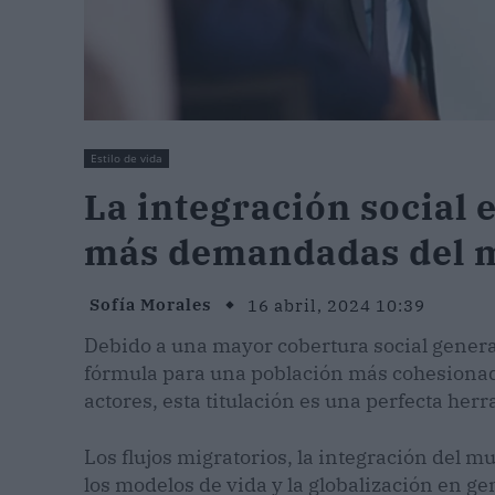
Estilo de vida
La integración social 
más demandadas del
Sofía Morales
16 abril, 2024 10:39
Debido a una mayor cobertura social genera
fórmula para una población más cohesionada
actores, esta titulación es una perfecta her
Los flujos migratorios, la integración del m
los modelos de vida y la globalización en g