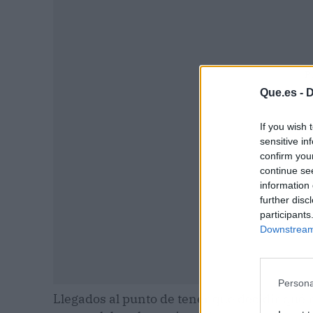
P
Que.es -
D
If you wish 
sensitive in
confirm you
continue se
information 
further disc
participants
Downstream 
Persona
Llegados al punto de tener que decidir qué