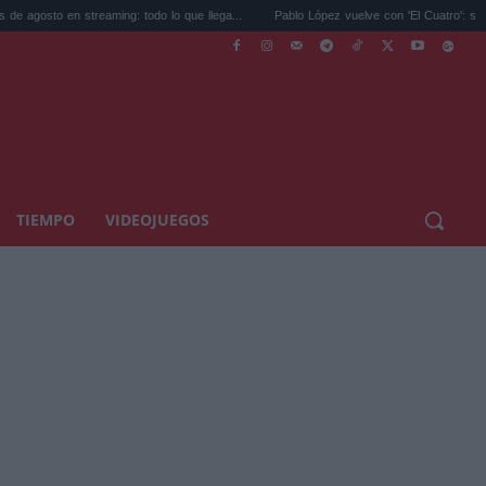
reaming: todo lo que llega...
Pablo López vuelve con 'El Cuatro': su nuevo disco...
TIEMPO
VIDEOJUEGOS