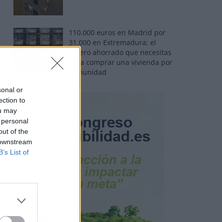
110.000 euros en Madrid por
31.000 en Extremadura: el
dinero ahorrado que necesitas
para comprar una vivienda por
comunidad
sonal or
ection to
ou may
 personal
out of the
 downstream
B’s List of