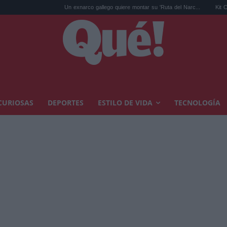
Un exnarco gallego quiere montar su 'Ruta del Narc...
Kit Connor será Cíclope
CURIOSAS
DEPORTES
ESTILO DE VIDA
TECNOLOGÍA