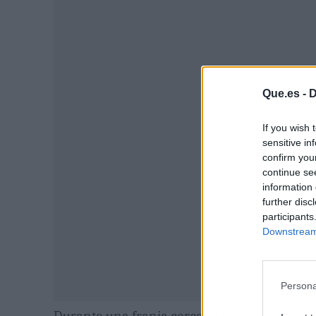
P
Que.es -
D
If you wish 
sensitive in
confirm you
continue se
information 
further disc
participants
Downstream 
Persona
Durante una franja cercana a las dos hora