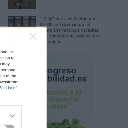
110.000 euros en Madrid por
31.000 en Extremadura: el
dinero ahorrado que necesitas
para comprar una vivienda por
comunidad
sonal or
ection to
ou may
 personal
out of the
 downstream
B’s List of