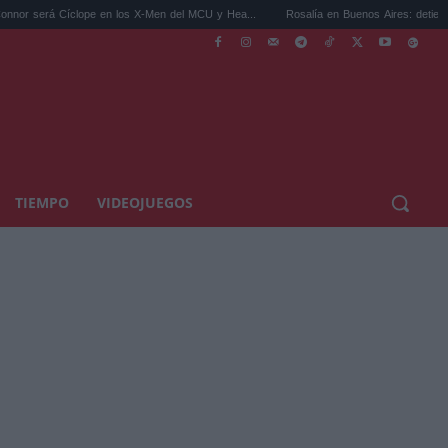
 en los X-Men del MCU y Hea...
Rosalía en Buenos Aires: detiene el tráfico y se s...
TIEMPO
VIDEOJUEGOS