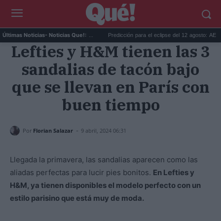
an misteriosos que aún nos si...
Predicción para el eclipse del 12 agosto: AEMET an.
Últimas Noticias
- Noticias Que!:
Lefties y H&M tienen las 3
sandalias de tacón bajo
que se llevan en París con
buen tiempo
-
Por
Florian Salazar
9 abril, 2024 06:31
Llegada la primavera, las sandalias aparecen como las
aliadas perfectas para lucir pies bonitos.
En Lefties y
H&M, ya tienen disponibles el modelo perfecto con un
estilo parisino que está muy de moda.