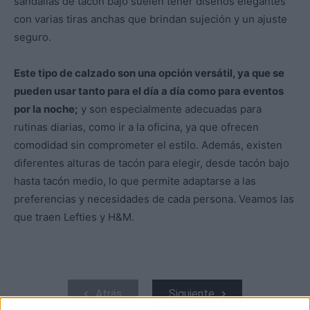
sandalias de tacón bajo suelen tener diseños elegantes
con varias tiras anchas que brindan sujeción y un ajuste
seguro.
Este tipo de calzado son una opción versátil, ya que se
pueden usar tanto para el día a día como para eventos
por la noche;
y son especialmente adecuadas para
rutinas diarias, como ir a la oficina, ya que ofrecen
comodidad sin comprometer el estilo. Además, existen
diferentes alturas de tacón para elegir, desde tacón bajo
hasta tacón medio, lo que permite adaptarse a las
preferencias y necesidades de cada persona. Veamos las
que traen Lefties y H&M.
Atrás
Siguiente