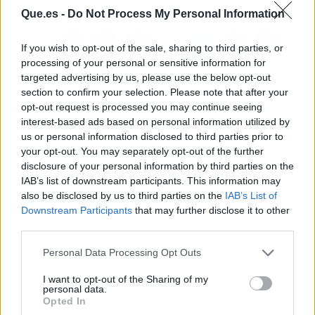
Que.es -
Do Not Process My Personal Information
If you wish to opt-out of the sale, sharing to third parties, or
processing of your personal or sensitive information for
targeted advertising by us, please use the below opt-out
section to confirm your selection. Please note that after your
ARTÍCULO ANTERIOR
ARTÍCULO SIGUIENTE
opt-out request is processed you may continue seeing
REAL MADRID
EXISTE UN LUGAR
interest-based ads based on personal information utilized by
MANCHESTER CITY: EL
IMPRESIONANTE
PLAN DE ANCELOTTI
DONDE EL DESIERTO
us or personal information disclosed to third parties prior to
SE BESA CON EL MAR Y
your opt-out. You may separately opt-out of the further
LA GENTE TIENE LA
disclosure of your personal information by third parties on the
PIEL ROJA
IAB’s list of downstream participants. This information may
also be disclosed by us to third parties on the
IAB’s List of
Downstream Participants
that may further disclose it to other
third parties.
Personal Data Processing Opt Outs
I want to opt-out of the Sharing of my
personal data.
Opted In