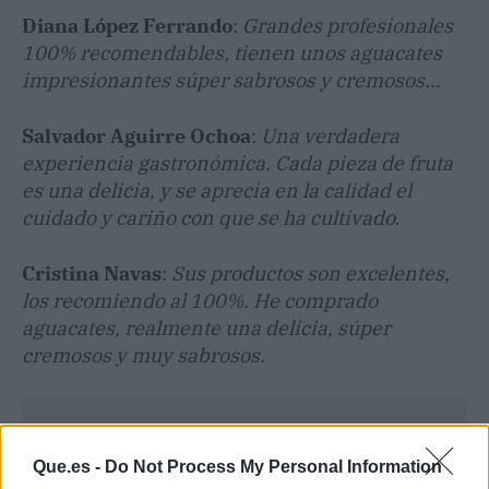
Diana López Ferrando
:
Grandes profesionales
100% recomendables, tienen unos aguacates
impresionantes súper sabrosos y cremosos…
Salvador Aguirre Ochoa
:
Una verdadera
experiencia gastronómica. Cada pieza de fruta
es una delicia, y se aprecia en la calidad el
cuidado y cariño con que se ha cultivado.
Cristina Navas
:
Sus productos son excelentes,
los recomiendo al 100%. He comprado
aguacates, realmente una delicia, súper
cremosos y muy sabrosos.
Que.es -
Do Not Process My Personal Information