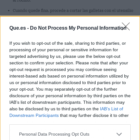
al rodillo.
Cuando quede fina, procede a cortar las galletas con el utensilio
de tu preferencia.
Que.es -
Do Not Process My Personal Information
Coloca las galletas en el horno con su bandeja y el papel de
hornear, y cocina durante máximo 20 minutos.
If you wish to opt-out of the sale, sharing to third parties, or
Déjalas enfriar en la rejilla, y listo.
processing of your personal or sensitive information for
targeted advertising by us, please use the below opt-out
El ejemplo de Gullón y su Gama
section to confirm your selection. Please note that after your
Zero Sin Azúcares
opt-out request is processed you may continue seeing
interest-based ads based on personal information utilized by
El aumento de la popularidad de las galletas sin
us or personal information disclosed to third parties prior to
your opt-out. You may separately opt-out of the further
azúcar es una expresión del creciente interés
disclosure of your personal information by third parties on the
de los consumidores en adoptar una
IAB’s list of downstream participants. This information may
alimentación más equilibrada. Gullón
also be disclosed by us to third parties on the
IAB’s List of
constituye un ejemplo claro de cómo una marca
Downstream Participants
that may further disclose it to other
comprometida con la calidad y la innovación es
third parties.
capaz de liderar el mercado de galletas zero
Personal Data Processing Opt Outs
azúcares, respondiendo a una demanda