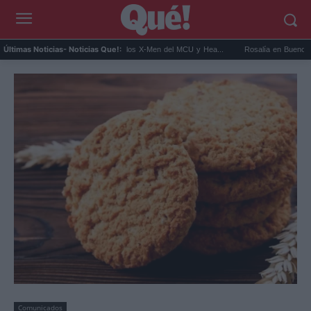
it Connor será Cíclope en los X-Men del MCU y Hea...
Rosalía en Buenos Aires: detie
Últimas Noticias
- Noticias Que!:
Comunicados