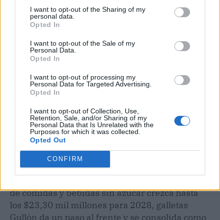
creciente de opciones más sanas y
I want to opt-out of the Sharing of my
personal data.
equilibradas.
Opted In
I want to opt-out of the Sale of my
Con su Gama Zero sin Azúcares, Gullón no solo
Personal Data.
ofrece una variedad de presentaciones,
Opted In
texturas y sabores, satisfaciendo a los gustos
I want to opt-out of processing my
más exigentes, sino que se pone al frente de
Personal Data for Targeted Advertising.
Opted In
este cambio hacia las galletas sin azúcar,
convirtiéndose en la marca aliada del creciente
I want to opt-out of Collection, Use,
contingente de personas que están
Retention, Sale, and/or Sharing of my
Personal Data that Is Unrelated with the
comprometidas con un consumo más
Purposes for which it was collected.
Opted Out
consciente, pero que no quieren renunciar a las
deliciosas galletas.
CONFIRM
En un contexto donde se estima que el mercado
de comidas y bebidas sin azúcar crezca hasta
los $23,30 mil millones para 2028, galletas
Gullón da un paso al frente y se consolida como