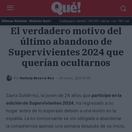
higos muy fáciles para apr...
Galápagos eliminó 140.000 cabras con 700 'cabras e...
Últimas Noticias
- Noticias Que!:
El verdadero motivo del
último abandono de
Supervivientes 2024 que
querían ocultarnos
-
Por
Nathaly Becerra Rico
28 marzo, 2024 07:00
Zayra Gutiérrez, la joven de 24 años que
participó en la
edición de Supervivientes 2024
, ha regresado a su
hogar antes de lo esperado debido a una lesión en la
espalda. La ex concursante se vio obligada a abandonar
la competencia apenas una semana después de su inicio,