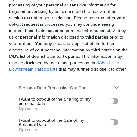
ARTÍCULO ANTERIOR
ARTÍCULO SIGUIENTE
processing of your personal or sensitive information for
SAHIKA DEJA EN
ALDU EXPERIENCE
targeted advertising by us, please use the below opt-out
SHOCK A TODO EL
LLEVA A CABO UN
section to confirm your selection. Please note that after your
MUNDO 'PECADO
TOUR DE AURORA
opt-out request is processed you may continue seeing
ORIGINAL' CON ESTA
BOREAL EN SEMANA
interest-based ads based on personal information utilized by
REVELACIÓN
SANTA
us or personal information disclosed to third parties prior to
your opt-out. You may separately opt-out of the further
disclosure of your personal information by third parties on the
IAB’s list of downstream participants. This information may
also be disclosed by us to third parties on the
IAB’s List of
Downstream Participants
that may further disclose it to other
third parties.
Personal Data Processing Opt Outs
I want to opt-out of the Sharing of my
personal data.
Opted In
I want to opt-out of the Sale of my
Personal Data.
Opted In