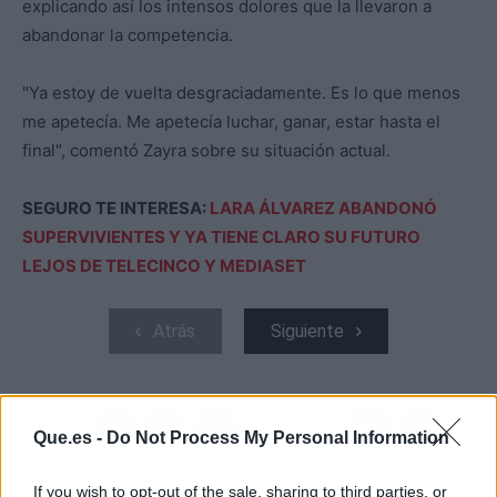
explicando así los intensos dolores que la llevaron a
abandonar la competencia.
"Ya estoy de vuelta desgraciadamente. Es lo que menos
me apetecía. Me apetecía luchar, ganar, estar hasta el
final", comentó Zayra sobre su situación actual.
SEGURO TE INTERESA:
LARA ÁLVAREZ ABANDONÓ
SUPERVIVIENTES Y YA TIENE CLARO SU FUTURO
LEJOS DE TELECINCO Y MEDIASET
Atrás
Siguiente
Que.es -
Do Not Process My Personal Information
If you wish to opt-out of the sale, sharing to third parties, or