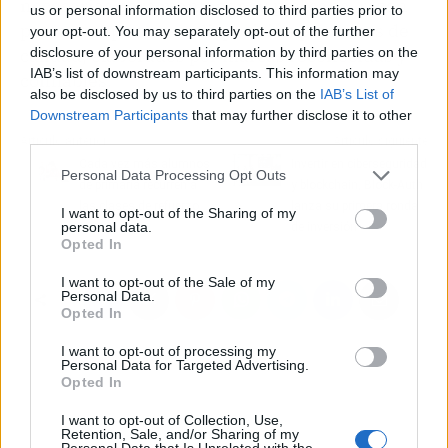
necesarias para mantener su piel sana, razón
us or personal information disclosed to third parties prior to
por la cual pone a su disposición productos de
your opt-out. You may separately opt-out of the further
disclosure of your personal information by third parties on the
calidad, elaborados por marcas reconocidas y
IAB’s list of downstream participants. This information may
confiables.
also be disclosed by us to third parties on the
IAB’s List of
Downstream Participants
that may further disclose it to other
third parties.
Artículo anterior
Artículo siguiente
Cada vez más alumnos
Invertir en ciberseguridad
Personal Data Processing Opt Outs
de primaria recurren a
y blockchain, Block-Auth
las clases de refuerzo
lanza su primera ronda
I want to opt-out of the Sharing of my
personal data.
de inversión
Opted In
I want to opt-out of the Sale of my
Personal Data.
Opted In
I want to opt-out of processing my
Personal Data for Targeted Advertising.
Opted In
I want to opt-out of Collection, Use,
Retention, Sale, and/or Sharing of my
Personal Data that Is Unrelated with the