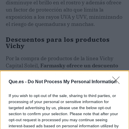
disminuye el brillo en el rostro y además ofrece
un factor de protección alto que limita la
exposición a los rayos UVA y UVV, minimizando
el riesgo de quemaduras y manchas.
Descuentos para los productos
Vichy
Por la compra de productos de la línea Vichy
Capital Soleil,
Farmasky ofrece un descuento
de hasta el 25 % en referencias seleccionadas
,
para que los clientes accedan a productos de
Que.es -
Do Not Process My Personal Information
calidad e incluyan protectores solares con altas
prestaciones en todas las rutinas de cuidado de
If you wish to opt-out of the sale, sharing to third parties, or
la piel.
processing of your personal or sensitive information for
targeted advertising by us, please use the below opt-out
section to confirm your selection. Please note that after your
Farmasky considera fundamental que sus
opt-out request is processed you may continue seeing
clientes cuenten con todas las herramientas
interest-based ads based on personal information utilized by